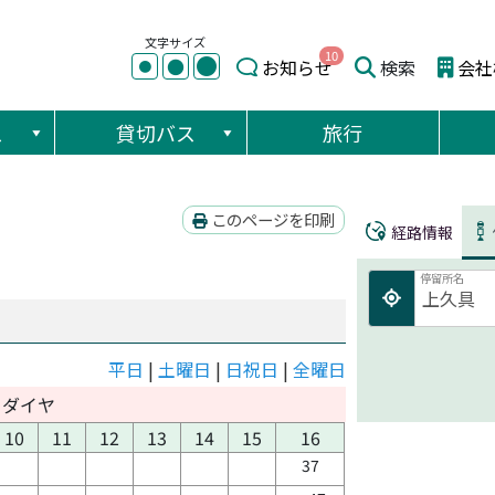
文字サイズ
10
●
●
お知らせ
検索
会社
●
ス
貸切バス
旅行
このページを印刷
経路情報
停留所名
平日
|
土曜日
|
日祝日
|
全曜日
日ダイヤ
10
11
12
13
14
15
16
37