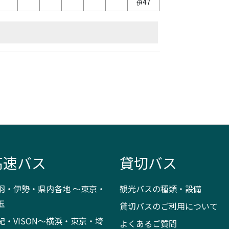
47
伊
絡
高速バス
貸切バス
羽・伊勢・県内各地 ～東京・
観光バスの種類・設備
玉
貸切バスのご利用について
紀・VISON～横浜・東京・埼
よくあるご質問