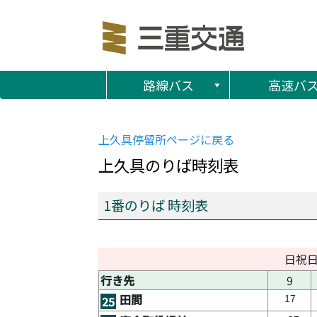
路線バス
高速バ
上久具
停留所ページに戻る
上久具
のりば時刻表
1番のりば 時刻表
日祝
行き先
9
17
田間
25