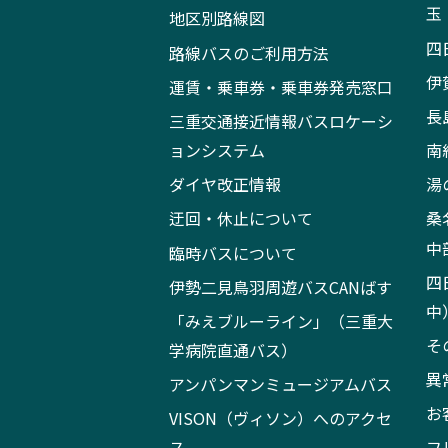
玉
地区別路線図
四
路線バスのご利用方法
伊
運賃・乗車券・乗車券発売窓口
長
三重交通接近情報バスロケーシ
ョンシステム
南
ダイヤ改正情報
湯
迂回・休止について
桑
中
臨時バスについて
四
伊勢二見鳥羽周遊バスCANばす
中
「みえブルーライン」（三重大
そ
学病院直通バス）
異
アンパンマンミュージアムバス
お
VISON（ヴィソン）へのアクセ
ス
フ