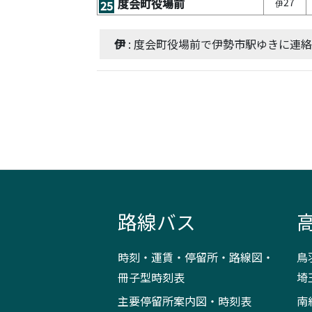
27
度会町役場前
25
伊
伊
: 度会町役場前で伊勢市駅ゆきに連
路線バス
時刻・運賃・停留所・路線図・
鳥
冊子型時刻表
埼
主要停留所案内図・時刻表
南