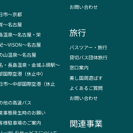
お問い合わせ
日市～京都
賀～名古屋
旅行
島温泉～名古屋・栄
紀～VISON～名古屋
バスツアー・旅行
の山温泉～名古屋
貸切バス団体旅行
名・長島温泉・金城ふ頭駅～
窓口案内
部国際空港（休止中）
美し国周遊ばす
日市～中部国際空港（休止
よくあるご質問
）
お問い合わせ
の他の高速バス
常事態発生時のお願い
関連事業
客様駐車場のご案内
リーWi-Fiサービスについて