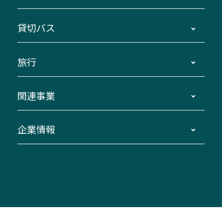
主要停留所案内図・時刻表
地区別路線図
鳥羽・伊勢・県内各地 ～東京・埼玉
貸切バス
路線バスのご利用方法
南紀・VISON～横浜・東京・埼玉
運賃・乗車券・乗車券発売窓口
四日市～京都
観光バスの種類・設備
旅行
三重交通接近情報バスロケーションシステム
伊賀～名古屋
貸切バスのご利用について
ダイヤ改正情報
長島温泉～名古屋・栄
よくあるご質問
バスツアー・旅行
関連事業
迂回・休止について
南紀～VISON～名古屋
お問い合わせ
貸切バス団体旅行
臨時バスについて
湯の山温泉～名古屋
窓口案内
生命保険・損害保険
企業情報
伊勢二見鳥羽周遊バスCANばす
桑名・長島温泉・金城ふ頭駅～中部国際空港
美し国周遊ばす
自家用自動車車両運行管理
「みえブルーライン」（三重大学病院直通バ
（休止中）
よくあるご質問
大型自動車車検鈑金
会社情報
ス）
四日市～中部国際空港（休止中）
お問い合わせ
バス・タクシー交通広告
IR・決算情報
アンパンマンミュージアムバス
その他の高速バス
ITサービス（RPA業務自動化支援）
三重交通の取組み・CSR
VISON（ヴィソン）へのアクセス
異常事態発生時のお願い
観光コンサルティング
採用情報
神都ライナー
お客様駐車場のご案内
月極駐車場（津市内）
三重交通公式キャラクター