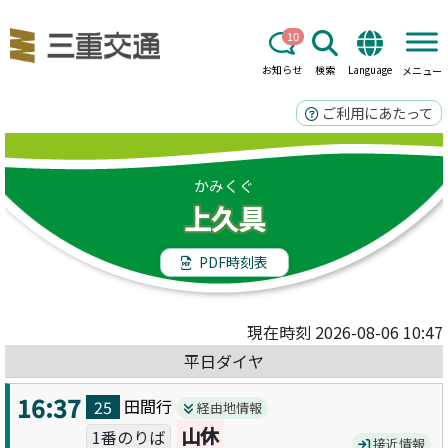
10
お知らせ
検索
Language
メニュー
ご利用にあたって
かみくぐ
上久具
PDF時刻表
現在時刻 2026-08-06 10:47
平日ダイヤ
16:37
田間
行
25
経由地情報
山休
1番のりば
接近情報