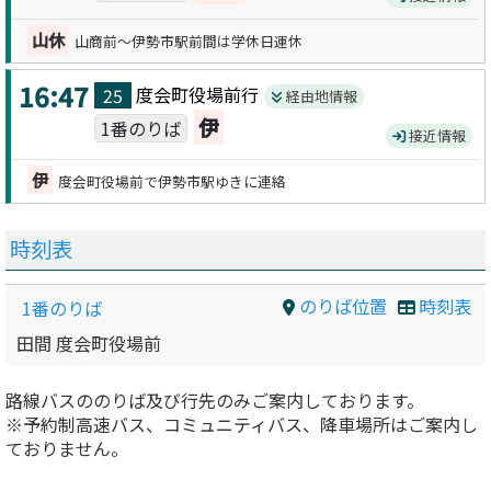
山休
山商前～伊勢市駅前間は学休日運休
16:47
度会町役場前
行
25
経由地情報
伊
1番のりば
接近情報
伊
度会町役場前で伊勢市駅ゆきに連絡
時刻表
のりば位置
時刻表
1番のりば
田間 度会町役場前
路線バスののりば及び行先のみご案内しております。
※予約制高速バス、コミュニティバス、降車場所はご案内し
ておりません。