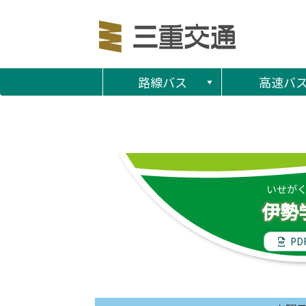
路線バス
高速バ
いせが
伊勢
PD