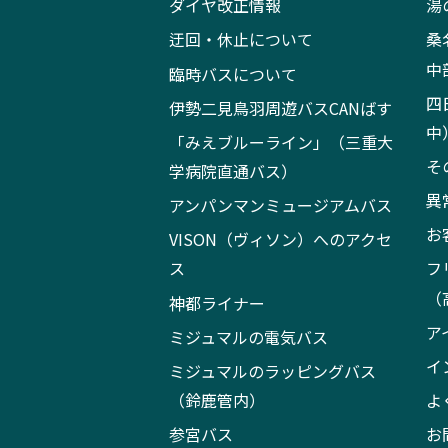
ダイヤ改正情報
湯
迂回・休止について
桑
中
臨時バスについて
四
伊勢二見鳥羽周遊バスCANばす
中
「みえブルーライン」（三重大
そ
学病院直通バス）
異
アンパンマンミュージアムバス
お
VISON（ヴィソン）へのアクセ
ス
フ
（
神都ライナー
ア
ミジュマルの電気バス
イ
ミジュマルのラッピングバス
（鈴鹿管内）
よ
参宮バス
お