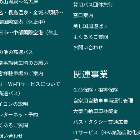
の山温泉～名古屋
貸切バス団体旅行
名・長島温泉・金城ふ頭駅～
窓口案内
部国際空港（休止中）
美し国周遊ばす
日市～中部国際空港（休止
よくあるご質問
）
お問い合わせ
の他の高速バス
常事態発生時のお願い
関連事業
客様駐車場のご案内
リーWi-Fiサービスについて
生命保険・損害保険
高速バス）
自家用自動車車両運行管理
イコンの説明
大型自動車車検鈑金
ンターネット予約
バス・タクシー交通広告
くあるご質問
ITサービス（RPA業務自動化
問い合わせ