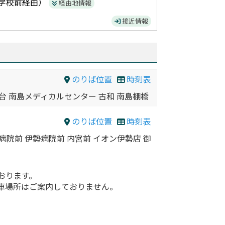
学校前
経由）
経由地情報
接近情報
のりば位置
時刻表
台 南島メディカルセンター 古和 南島棚橋
のりば位置
時刻表
病院前 伊勢病院前 内宮前 イオン伊勢店 御
おります。
車場所はご案内しておりません。