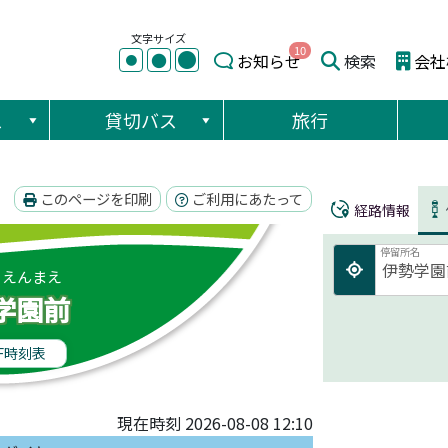
文字サイズ
10
●
●
お知らせ
検索
会社
●
ス
貸切バス
旅行
このページを印刷
ご利用にあたって
経路情報
停留所名
くえんまえ
学園前
F時刻表
現在時刻 2026-08-08 12:10