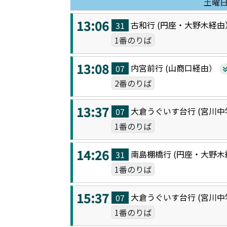
土曜
13:06
古和
行 (
円座・大野木
経由
31
1番のりば
13:08
内宮前
行 (
山商口
経由）
07
2番のりば
13:37
大倉うぐいす台
行 (
宮川中
07
1番のりば
14:26
南島棚橋
行 (
円座・大野木
31
1番のりば
15:37
大倉うぐいす台
行 (
宮川中
07
1番のりば