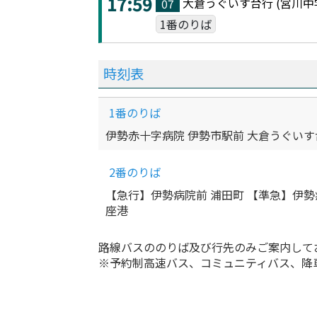
17:59
大倉うぐいす台
行 (
宮川中
07
1番のりば
時刻表
1番のりば
伊勢赤十字病院 伊勢市駅前 大倉うぐいす
2番のりば
【急行】伊勢病院前 浦田町 【準急】伊勢
座港
路線バスののりば及び行先のみご案内して
※予約制高速バス、コミュニティバス、降