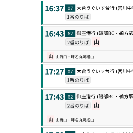
16:37
大倉うぐいす台
行 (
宮川中
07
1番のりば
16:43
御座港
行 (
磯部BC・鵜方
62
山
2番のりば
山
山商口・畔名丸岡経由
17:27
大倉うぐいす台
行 (
宮川中
07
1番のりば
17:43
御座港
行 (
磯部BC・鵜方
62
山
2番のりば
山
山商口・畔名丸岡経由