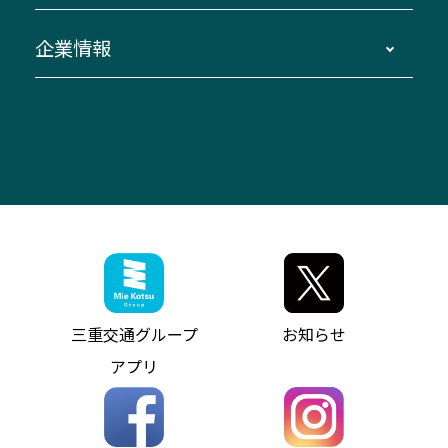
臨時バスについて
湯の山温泉～名古屋
窓口案内
生命保険・損害保険
企業情報
伊勢二見鳥羽周遊バスCANばす
桑名・長島温泉・金城ふ頭駅～中部国際空港
美し国周遊ばす
自家用自動車車両運行管理
「みえブルーライン」（三重大学病院直通バ
（休止中）
よくあるご質問
大型自動車車検鈑金
会社情報
ス）
四日市～中部国際空港（休止中）
お問い合わせ
バス・タクシー交通広告
IR・決算情報
アンパンマンミュージアムバス
その他の高速バス
ITサービス（RPA業務自動化支援）
三重交通の取組み・CSR
VISON（ヴィソン）へのアクセス
異常事態発生時のお願い
観光コンサルティング
採用情報
神都ライナー
お客様駐車場のご案内
月極駐車場（津市内）
三重交通公式キャラクター
ミジュマルの電気バス
フリーWi-Fiサービスについて（高速バス）
ザ・バスコレクション三重交通バスセット
ファンコーナー
ミジュマルのラッピングバス（鈴鹿管内）
アイコンの説明
三重交通公式グッズ
お問い合わせ
参宮バス
インターネット予約
お知らせ・最新情報一覧
三重交通グループ
お知らせ
神都バス
よくあるご質問
ニュースリリース
アプリ
パールシャトル
お問い合わせ
お問い合わせ
バス情報の見える化
個人情報保護方針
コミュニティバス