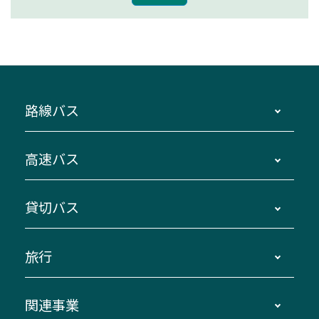
路線バス
時刻・運賃・停留所・路線図・冊子型時刻表
高速バス
主要停留所案内図・時刻表
地区別路線図
鳥羽・伊勢・県内各地 ～東京・埼玉
貸切バス
路線バスのご利用方法
南紀・VISON～横浜・東京・埼玉
運賃・乗車券・乗車券発売窓口
四日市～京都
観光バスの種類・設備
旅行
三重交通接近情報バスロケーションシステム
伊賀～名古屋
貸切バスのご利用について
ダイヤ改正情報
長島温泉～名古屋・栄
よくあるご質問
バスツアー・旅行
関連事業
迂回・休止について
南紀～VISON～名古屋
お問い合わせ
貸切バス団体旅行