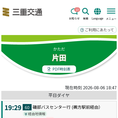
10
お知らせ
検索
Language
メニュー
ご利用にあたって
かただ
片田
PDF時刻表
現在時刻 2026-08-06 18:47
平日ダイヤ
19:29
磯部バスセンター
行 (
鵜方駅前
経由）
60
経由地情報