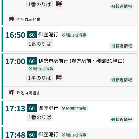
畔
1番のりば
接近情報
畔
畔名丸岡経由
16:50
御座港
行
60
経由地情報
1番のりば
接近情報
17:00
伊勢市駅前
行 (
鵜方駅前・磯部BC
経由）
60
経由地情報
畔
1番のりば
接近情報
畔
畔名丸岡経由
17:13
御座港
行
60
経由地情報
1番のりば
接近情報
17:48
御座港
行
60
経由地情報