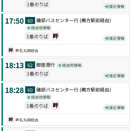
1番のりば
接近情報
17:50
磯部バスセンター
行 (
鵜方駅前
経由）
60
経由地情報
畔
1番のりば
接近情報
畔
畔名丸岡経由
18:13
御座港
行
62
経由地情報
1番のりば
接近情報
18:28
磯部バスセンター
行 (
鵜方駅前
経由）
60
経由地情報
畔
1番のりば
接近情報
畔
畔名丸岡経由