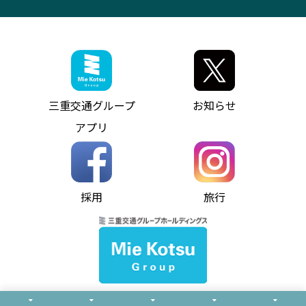
観光コンサルティング
採用情報
神都ライナー
お客様駐車場のご案内
月極駐車場（津市内）
三重交通公式キャラクター
ミジュマルの電気バス
フリーWi-Fiサービスについて（高速バス）
ザ・バスコレクション三重交通バスセット
ファンコーナー
ミジュマルのラッピングバス（鈴鹿管内）
アイコンの説明
三重交通公式グッズ
お問い合わせ
参宮バス
インターネット予約
お知らせ・最新情報一覧
三重交通グループ
お知らせ
神都バス
よくあるご質問
ニュースリリース
アプリ
パールシャトル
お問い合わせ
お問い合わせ
バス情報の見える化
個人情報保護方針
コミュニティバス
ソーシャルメディア運用ポリシー
バス・タクシー交通広告
採用
旅行
ホームページのご利用にあたって
異常事態発生時のお願い
Notes for Using this Website
よくあるご質問
推奨環境
お問い合わせ
よくあるご質問
サイトマップ
© Mie Kotsu Co.,Ltd.