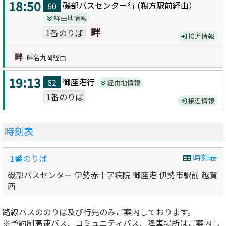
18:50
磯部バスセンター
行 (
鵜方駅前
経由）
60
経由地情報
畔
1番のりば
接近情報
畔
畔名丸岡経由
19:13
御座港
行
62
経由地情報
1番のりば
接近情報
時刻表
時刻表
1番のりば
磯部バスセンター 伊勢赤十字病院 御座港 伊勢市駅前 越賀
西
路線バスののりば及び行先のみご案内しております。
※予約制高速バス、コミュニティバス、降車場所はご案内し