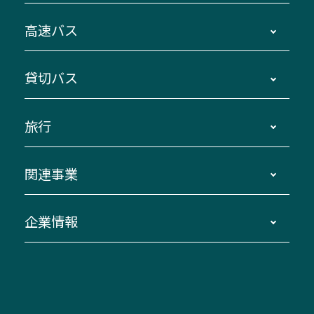
時刻・運賃・停留所・路線図・冊子型時刻表
高速バス
主要停留所案内図・時刻表
地区別路線図
鳥羽・伊勢・県内各地 ～東京・埼玉
貸切バス
路線バスのご利用方法
南紀・VISON～横浜・東京・埼玉
運賃・乗車券・乗車券発売窓口
四日市～京都
観光バスの種類・設備
旅行
三重交通接近情報バスロケーションシステム
伊賀～名古屋
貸切バスのご利用について
ダイヤ改正情報
長島温泉～名古屋・栄
よくあるご質問
バスツアー・旅行
関連事業
迂回・休止について
南紀～VISON～名古屋
お問い合わせ
貸切バス団体旅行
臨時バスについて
湯の山温泉～名古屋
窓口案内
生命保険・損害保険
企業情報
伊勢二見鳥羽周遊バスCANばす
桑名・長島温泉・金城ふ頭駅～中部国際空港
美し国周遊ばす
自家用自動車車両運行管理
「みえブルーライン」（三重大学病院直通バ
（休止中）
よくあるご質問
大型自動車車検鈑金
会社情報
ス）
四日市～中部国際空港（休止中）
お問い合わせ
バス・タクシー交通広告
IR・決算情報
アンパンマンミュージアムバス
その他の高速バス
ITサービス（RPA業務自動化支援）
三重交通の取組み・CSR
VISON（ヴィソン）へのアクセス
異常事態発生時のお願い