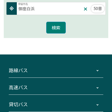
停留所名
50音
路線バス
時刻・運賃・停留所・路線図・冊子型時刻表
高速バス
主要停留所案内図・時刻表
地区別路線図
鳥羽・伊勢・県内各地 ～東京・埼玉
貸切バス
路線バスのご利用方法
南紀・VISON～横浜・東京・埼玉