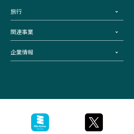
運賃・乗車券・乗車券発売窓口
四日市～京都
観光バスの種類・設備
旅行
三重交通接近情報バスロケーションシステム
伊賀～名古屋
貸切バスのご利用について
ダイヤ改正情報
長島温泉～名古屋・栄
よくあるご質問
バスツアー・旅行
関連事業
迂回・休止について
南紀～VISON～名古屋
お問い合わせ
貸切バス団体旅行
臨時バスについて
湯の山温泉～名古屋
窓口案内
生命保険・損害保険
企業情報
伊勢二見鳥羽周遊バスCANばす
桑名・長島温泉・金城ふ頭駅～中部国際空港
美し国周遊ばす
自家用自動車車両運行管理
「みえブルーライン」（三重大学病院直通バ
（休止中）
よくあるご質問
大型自動車車検鈑金
会社情報
ス）
四日市～中部国際空港（休止中）
お問い合わせ
バス・タクシー交通広告
IR・決算情報
アンパンマンミュージアムバス
その他の高速バス
ITサービス（RPA業務自動化支援）
三重交通の取組み・CSR
VISON（ヴィソン）へのアクセス
異常事態発生時のお願い
観光コンサルティング
採用情報
神都ライナー
お客様駐車場のご案内
月極駐車場（津市内）
三重交通公式キャラクター
ミジュマルの電気バス
フリーWi-Fiサービスについて（高速バス）
ザ・バスコレクション三重交通バスセット
ファンコーナー
ミジュマルのラッピングバス（鈴鹿管内）
アイコンの説明
三重交通公式グッズ
お問い合わせ
参宮バス
インターネット予約