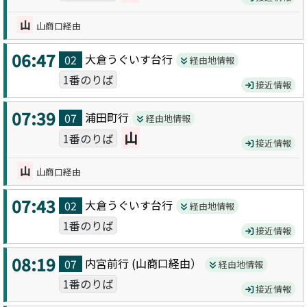
山
山商口経由
06:47
大倉うぐいす台
行
02
経由地情報
1番のりば
接近情報
07:39
浦田町
行
07
経由地情報
山
1番のりば
接近情報
山
山商口経由
07:43
大倉うぐいす台
行
02
経由地情報
1番のりば
接近情報
08:19
内宮前
行 (
山商口
経由）
07
経由地情報
1番のりば
接近情報