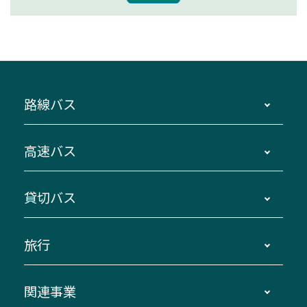
路線バス
時刻・運賃・停留所・路線図・冊子型時刻表
高速バス
主要停留所案内図・時刻表
地区別路線図
鳥羽・伊勢・県内各地 ～東京・埼玉
貸切バス
路線バスのご利用方法
南紀・VISON～横浜・東京・埼玉
運賃・乗車券・乗車券発売窓口
四日市～京都
観光バスの種類・設備
旅行
三重交通接近情報バスロケーションシステム
伊賀～名古屋
貸切バスのご利用について
ダイヤ改正情報
長島温泉～名古屋・栄
よくあるご質問
バスツアー・旅行
関連事業
迂回・休止について
南紀～VISON～名古屋
お問い合わせ
貸切バス団体旅行