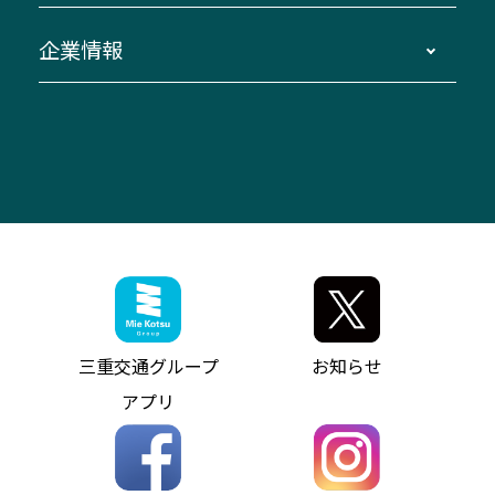
臨時バスについて
湯の山温泉～名古屋
窓口案内
生命保険・損害保険
企業情報
伊勢二見鳥羽周遊バスCANばす
桑名・長島温泉・金城ふ頭駅～中部国際空港
美し国周遊ばす
自家用自動車車両運行管理
「みえブルーライン」（三重大学病院直通バ
（休止中）
よくあるご質問
大型自動車車検鈑金
会社情報
ス）
四日市～中部国際空港（休止中）
お問い合わせ
バス・タクシー交通広告
IR・決算情報
アンパンマンミュージアムバス
その他の高速バス
ITサービス（RPA業務自動化支援）
三重交通の取組み・CSR
VISON（ヴィソン）へのアクセス
異常事態発生時のお願い
観光コンサルティング
採用情報
神都ライナー
お客様駐車場のご案内
月極駐車場（津市内）
三重交通公式キャラクター
ミジュマルの電気バス
フリーWi-Fiサービスについて（高速バス）
ザ・バスコレクション三重交通バスセット
ファンコーナー
ミジュマルのラッピングバス（鈴鹿管内）
アイコンの説明
三重交通公式グッズ
お問い合わせ
参宮バス
インターネット予約
お知らせ・最新情報一覧
三重交通グループ
お知らせ
神都バス
よくあるご質問
ニュースリリース
アプリ
パールシャトル
お問い合わせ
お問い合わせ
バス情報の見える化
個人情報保護方針
コミュニティバス