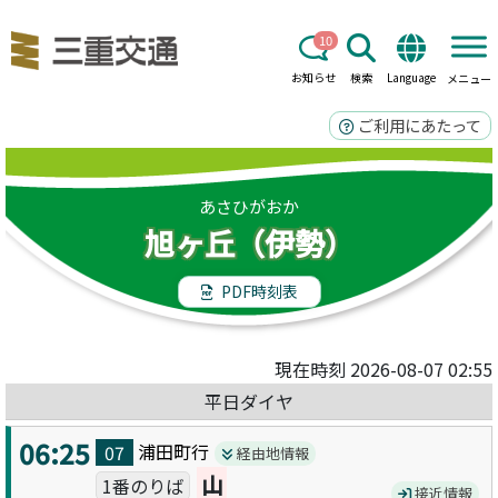
10
お知らせ
検索
Language
メニュー
ご利用にあたって
あさひがおか
旭ヶ丘（伊勢）
PDF時刻表
現在時刻 2026-08-07 02:55
平日ダイヤ
06:25
浦田町
行
07
経由地情報
山
1番のりば
接近情報