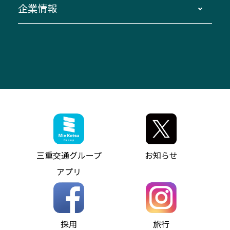
企業情報
伊勢二見鳥羽周遊バスCANばす
桑名・長島温泉・金城ふ頭駅～中部国際空港
美し国周遊ばす
自家用自動車車両運行管理
「みえブルーライン」（三重大学病院直通バ
（休止中）
よくあるご質問
大型自動車車検鈑金
会社情報
ス）
四日市～中部国際空港（休止中）
お問い合わせ
バス・タクシー交通広告
IR・決算情報
アンパンマンミュージアムバス
その他の高速バス
ITサービス（RPA業務自動化支援）
三重交通の取組み・CSR
VISON（ヴィソン）へのアクセス
異常事態発生時のお願い
観光コンサルティング
採用情報
神都ライナー
お客様駐車場のご案内
月極駐車場（津市内）
三重交通公式キャラクター
ミジュマルの電気バス
フリーWi-Fiサービスについて（高速バス）
ザ・バスコレクション三重交通バスセット
ファンコーナー
ミジュマルのラッピングバス（鈴鹿管内）
アイコンの説明
三重交通公式グッズ
お問い合わせ
参宮バス
インターネット予約
お知らせ・最新情報一覧
三重交通グループ
お知らせ
神都バス
よくあるご質問
ニュースリリース
アプリ
パールシャトル
お問い合わせ
お問い合わせ
バス情報の見える化
個人情報保護方針
コミュニティバス
ソーシャルメディア運用ポリシー
バス・タクシー交通広告
採用
旅行