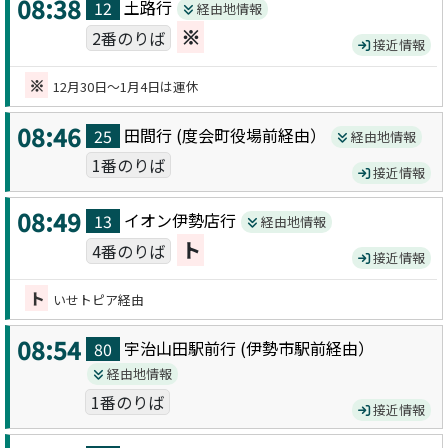
08:38
土路
行
12
経由地情報
※
2番のりば
接近情報
※
12月30日～1月4日は運休
08:46
田間
行 (
度会町役場前
経由）
25
経由地情報
1番のりば
接近情報
08:49
イオン伊勢店
行
13
経由地情報
ト
4番のりば
接近情報
ト
いせトピア経由
08:54
宇治山田駅前
行 (
伊勢市駅前
経由）
80
経由地情報
1番のりば
接近情報