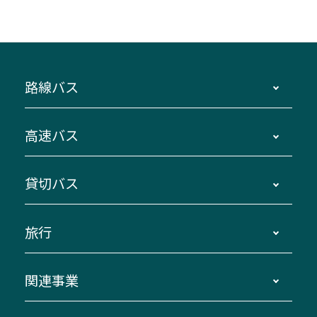
路線バス
時刻・運賃・停留所・路線図・冊子型時刻表
高速バス
主要停留所案内図・時刻表
地区別路線図
鳥羽・伊勢・県内各地 ～東京・埼玉
貸切バス
路線バスのご利用方法
南紀・VISON～横浜・東京・埼玉
運賃・乗車券・乗車券発売窓口
四日市～京都
観光バスの種類・設備
旅行
三重交通接近情報バスロケーションシステム
伊賀～名古屋
貸切バスのご利用について
ダイヤ改正情報
長島温泉～名古屋・栄
よくあるご質問
バスツアー・旅行
関連事業
迂回・休止について
南紀～VISON～名古屋
お問い合わせ
貸切バス団体旅行
臨時バスについて
湯の山温泉～名古屋
窓口案内
生命保険・損害保険