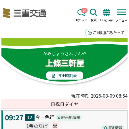
10
お知らせ
検索
Language
メニュー
ご利用にあたって
かみじょうさんげんや
上條三軒屋
PDF時刻表
現在時刻 2026-08-09 08:54
日祝日ダイヤ
09:27
今一色
行
12
経由地情報
※
1番のりば
接近情報