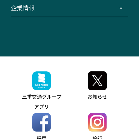
窓口案内
生命保険・損害保険
企業情報
伊勢二見鳥羽周遊バスCANばす
桑名・長島温泉・金城ふ頭駅～中部国際空港
美し国周遊ばす
自家用自動車車両運行管理
「みえブルーライン」（三重大学病院直通バ
（休止中）
よくあるご質問
大型自動車車検鈑金
会社情報
ス）
四日市～中部国際空港（休止中）
お問い合わせ
バス・タクシー交通広告
IR・決算情報
アンパンマンミュージアムバス
その他の高速バス
ITサービス（RPA業務自動化支援）
三重交通の取組み・CSR
VISON（ヴィソン）へのアクセス
異常事態発生時のお願い
観光コンサルティング
採用情報
神都ライナー
お客様駐車場のご案内
月極駐車場（津市内）
三重交通公式キャラクター
ミジュマルの電気バス
フリーWi-Fiサービスについて（高速バス）
ザ・バスコレクション三重交通バスセット
ファンコーナー
ミジュマルのラッピングバス（鈴鹿管内）
アイコンの説明
三重交通公式グッズ
お問い合わせ
参宮バス
インターネット予約
お知らせ・最新情報一覧
三重交通グループ
お知らせ
神都バス
よくあるご質問
ニュースリリース
アプリ
パールシャトル
お問い合わせ
お問い合わせ
バス情報の見える化
個人情報保護方針
コミュニティバス
ソーシャルメディア運用ポリシー
バス・タクシー交通広告
採用
旅行