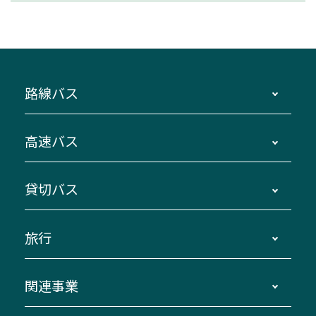
路線バス
時刻・運賃・停留所・路線図・冊子型時刻表
高速バス
主要停留所案内図・時刻表
地区別路線図
鳥羽・伊勢・県内各地 ～東京・埼玉
貸切バス
路線バスのご利用方法
南紀・VISON～横浜・東京・埼玉
運賃・乗車券・乗車券発売窓口
四日市～京都
観光バスの種類・設備
旅行
三重交通接近情報バスロケーションシステム
伊賀～名古屋
貸切バスのご利用について
ダイヤ改正情報
長島温泉～名古屋・栄
よくあるご質問
バスツアー・旅行
関連事業
迂回・休止について
南紀～VISON～名古屋
お問い合わせ
貸切バス団体旅行
臨時バスについて
湯の山温泉～名古屋