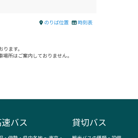
のりば位置
時刻表
おります。
車場所はご案内しておりません。
高速バス
貸切バス
羽・伊勢・県内各地 ～東京・
観光バスの種類・設備