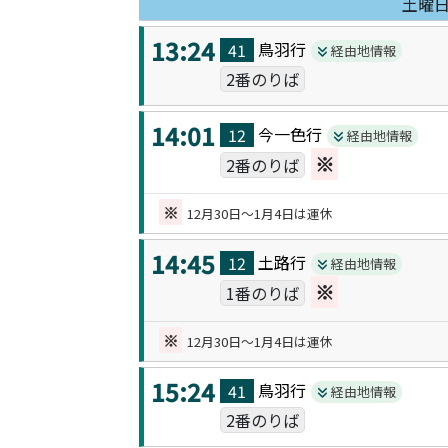
土曜
13:24
鳥羽
行
41
経由地情報
2番のりば
14:01
今一色
行
12
経由地情報
※
2番のりば
※
12月30日～1月4日は運休
14:45
土路
行
12
経由地情報
※
1番のりば
※
12月30日～1月4日は運休
15:24
鳥羽
行
41
経由地情報
2番のりば