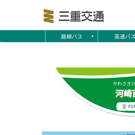
路線バス
高速バ
かわさき
河崎
PD