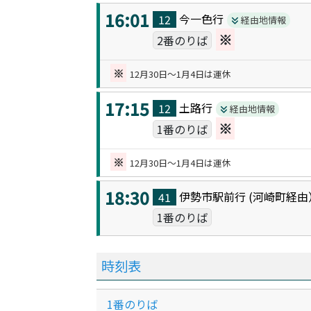
16:01
今一色
行
12
経由地情報
※
2番のりば
※
12月30日～1月4日は運休
17:15
土路
行
12
経由地情報
※
1番のりば
※
12月30日～1月4日は運休
18:30
伊勢市駅前
行 (
河崎町
経由
41
1番のりば
時刻表
1番のりば