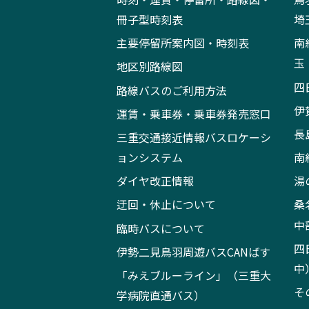
冊子型時刻表
埼
主要停留所案内図・時刻表
南
玉
地区別路線図
四
路線バスのご利用方法
伊
運賃・乗車券・乗車券発売窓口
長
三重交通接近情報バスロケーシ
ョンシステム
南
ダイヤ改正情報
湯
迂回・休止について
桑
中
臨時バスについて
四
伊勢二見鳥羽周遊バスCANばす
中
「みえブルーライン」（三重大
そ
学病院直通バス）