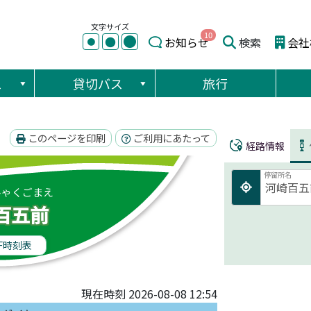
文字サイズ
10
●
●
お知らせ
検索
会社
●
ス
貸切バス
旅行
このページを印刷
ご利用にあたって
経路情報
停留所名
ひゃくごまえ
百五前
F時刻表
現在時刻 2026-08-08 12:54