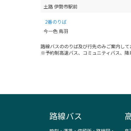
土路 伊勢市駅前
2番のりば
今一色 鳥羽
路線バスののりば及び行先のみご案内して
※予約制高速バス、コミュニティバス、降
路線バス
時刻・運賃・停留所・路線図・
鳥