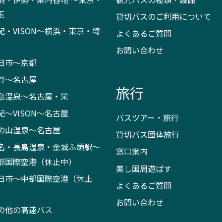
玉
貸切バスのご利用について
紀・VISON～横浜・東京・埼
よくあるご質問
お問い合わせ
日市～京都
賀～名古屋
旅行
島温泉～名古屋・栄
紀～VISON～名古屋
バスツアー・旅行
の山温泉～名古屋
貸切バス団体旅行
名・長島温泉・金城ふ頭駅～
窓口案内
部国際空港（休止中）
美し国周遊ばす
日市～中部国際空港（休止
よくあるご質問
）
お問い合わせ
の他の高速バス