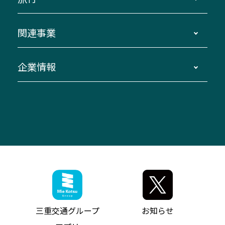
三重交通接近情報バスロケーションシステム
伊賀～名古屋
貸切バスのご利用について
ダイヤ改正情報
長島温泉～名古屋・栄
よくあるご質問
バスツアー・旅行
関連事業
迂回・休止について
南紀～VISON～名古屋
お問い合わせ
貸切バス団体旅行
臨時バスについて
湯の山温泉～名古屋
窓口案内
生命保険・損害保険
企業情報
伊勢二見鳥羽周遊バスCANばす
桑名・長島温泉・金城ふ頭駅～中部国際空港
美し国周遊ばす
自家用自動車車両運行管理
「みえブルーライン」（三重大学病院直通バ
（休止中）
よくあるご質問
大型自動車車検鈑金
会社情報
ス）
四日市～中部国際空港（休止中）
お問い合わせ
バス・タクシー交通広告
IR・決算情報
アンパンマンミュージアムバス
その他の高速バス
ITサービス（RPA業務自動化支援）
三重交通の取組み・CSR
VISON（ヴィソン）へのアクセス
異常事態発生時のお願い
観光コンサルティング
採用情報
神都ライナー
お客様駐車場のご案内
月極駐車場（津市内）
三重交通公式キャラクター
ミジュマルの電気バス
フリーWi-Fiサービスについて（高速バス）
ザ・バスコレクション三重交通バスセット
ファンコーナー
ミジュマルのラッピングバス（鈴鹿管内）
アイコンの説明
三重交通公式グッズ
お問い合わせ
参宮バス
インターネット予約
お知らせ・最新情報一覧
三重交通グループ
お知らせ
神都バス
よくあるご質問
ニュースリリース