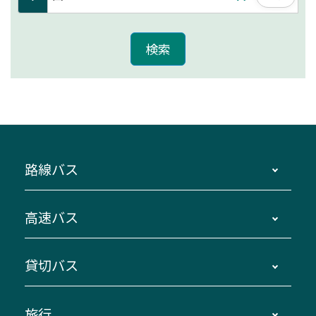
路線バス
時刻・運賃・停留所・路線図・冊子型時刻表
高速バス
主要停留所案内図・時刻表
地区別路線図
鳥羽・伊勢・県内各地 ～東京・埼玉
貸切バス
路線バスのご利用方法
南紀・VISON～横浜・東京・埼玉
運賃・乗車券・乗車券発売窓口
四日市～京都
観光バスの種類・設備
旅行