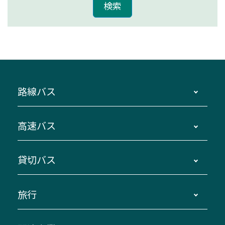
路線バス
時刻・運賃・停留所・路線図・冊子型時刻表
高速バス
主要停留所案内図・時刻表
地区別路線図
鳥羽・伊勢・県内各地 ～東京・埼玉
貸切バス
路線バスのご利用方法
南紀・VISON～横浜・東京・埼玉
運賃・乗車券・乗車券発売窓口
四日市～京都
観光バスの種類・設備
旅行
三重交通接近情報バスロケーションシステム
伊賀～名古屋
貸切バスのご利用について
ダイヤ改正情報
長島温泉～名古屋・栄
よくあるご質問
バスツアー・旅行