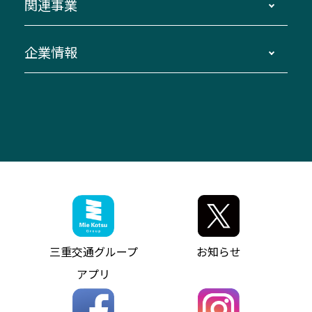
関連事業
迂回・休止について
南紀～VISON～名古屋
お問い合わせ
貸切バス団体旅行
臨時バスについて
湯の山温泉～名古屋
窓口案内
生命保険・損害保険
企業情報
伊勢二見鳥羽周遊バスCANばす
桑名・長島温泉・金城ふ頭駅～中部国際空港
美し国周遊ばす
自家用自動車車両運行管理
「みえブルーライン」（三重大学病院直通バ
（休止中）
よくあるご質問
大型自動車車検鈑金
会社情報
ス）
四日市～中部国際空港（休止中）
お問い合わせ
バス・タクシー交通広告
IR・決算情報
アンパンマンミュージアムバス
その他の高速バス
ITサービス（RPA業務自動化支援）
三重交通の取組み・CSR
VISON（ヴィソン）へのアクセス
異常事態発生時のお願い
観光コンサルティング
採用情報
神都ライナー
お客様駐車場のご案内
月極駐車場（津市内）
三重交通公式キャラクター
ミジュマルの電気バス
フリーWi-Fiサービスについて（高速バス）
ザ・バスコレクション三重交通バスセット
ファンコーナー
ミジュマルのラッピングバス（鈴鹿管内）
アイコンの説明
三重交通公式グッズ
お問い合わせ
参宮バス
インターネット予約
お知らせ・最新情報一覧
三重交通グループ
お知らせ
神都バス
よくあるご質問
ニュースリリース
アプリ
パールシャトル
お問い合わせ
お問い合わせ
バス情報の見える化
個人情報保護方針