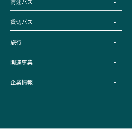
高速バス
主要停留所案内図・時刻表
地区別路線図
鳥羽・伊勢・県内各地 ～東京・埼玉
貸切バス
路線バスのご利用方法
南紀・VISON～横浜・東京・埼玉
運賃・乗車券・乗車券発売窓口
四日市～京都
観光バスの種類・設備
旅行
三重交通接近情報バスロケーションシステム
伊賀～名古屋
貸切バスのご利用について
ダイヤ改正情報
長島温泉～名古屋・栄
よくあるご質問
バスツアー・旅行
関連事業
迂回・休止について
南紀～VISON～名古屋
お問い合わせ
貸切バス団体旅行
臨時バスについて
湯の山温泉～名古屋
窓口案内
生命保険・損害保険
企業情報
伊勢二見鳥羽周遊バスCANばす
桑名・長島温泉・金城ふ頭駅～中部国際空港
美し国周遊ばす
自家用自動車車両運行管理
「みえブルーライン」（三重大学病院直通バ
（休止中）
よくあるご質問
大型自動車車検鈑金
会社情報
ス）
四日市～中部国際空港（休止中）
お問い合わせ
バス・タクシー交通広告
IR・決算情報
アンパンマンミュージアムバス
その他の高速バス
ITサービス（RPA業務自動化支援）
三重交通の取組み・CSR
VISON（ヴィソン）へのアクセス
異常事態発生時のお願い
観光コンサルティング
採用情報
神都ライナー
お客様駐車場のご案内