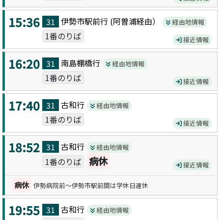
15:36
伊勢市駅前
行 (
阿曽浦
経由）
31
経由地情報
1番のりば
接近情報
16:20
南島棚橋
行
31
経由地情報
1番のりば
接近情報
17:40
古和
行
31
経由地情報
1番のりば
接近情報
18:52
古和
行
31
経由地情報
病休
1番のりば
接近情報
病休
伊勢病院前～伊勢市駅前間は学休日運休
19:55
古和
行
31
経由地情報