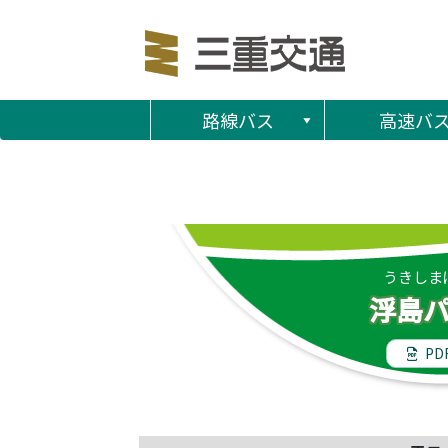
路線バス
高速バ
うきしま
浮島
PD