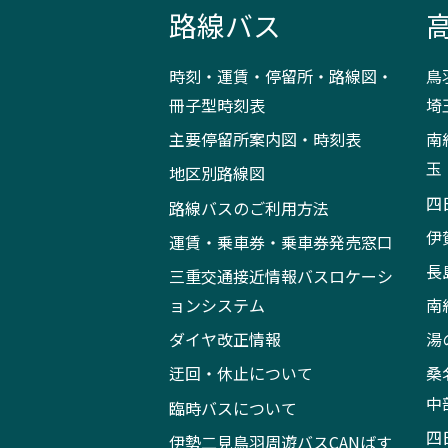
路線バス
時刻・運賃・停留所・路線図・
鳥
冊子型時刻表
埼
主要停留所案内図・時刻表
南
玉
地区別路線図
四
路線バスのご利用方法
伊
運賃・乗車券・乗車券発売窓口
長
三重交通接近情報バスロケーシ
ョンシステム
南
ダイヤ改正情報
湯
迂回・休止について
桑
中
臨時バスについて
四
伊勢二見鳥羽周遊バスCANばす