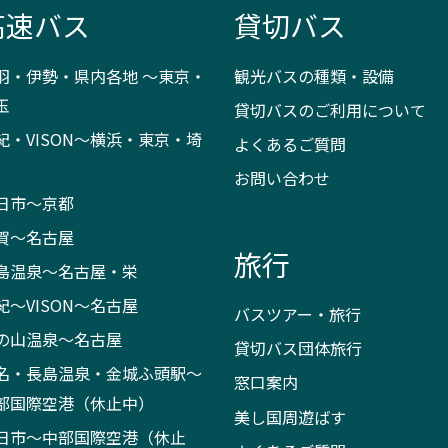
高速バス
貸切バス
羽・伊勢・県内各地 ～東京・
観光バスの種類・設備
玉
貸切バスのご利用について
紀・VISON～横浜・東京・埼
よくあるご質問
お問い合わせ
日市～京都
賀～名古屋
旅行
島温泉～名古屋・栄
紀～VISON～名古屋
バスツアー・旅行
の山温泉～名古屋
貸切バス団体旅行
名・長島温泉・金城ふ頭駅～
窓口案内
部国際空港（休止中）
美し国周遊ばす
日市～中部国際空港（休止