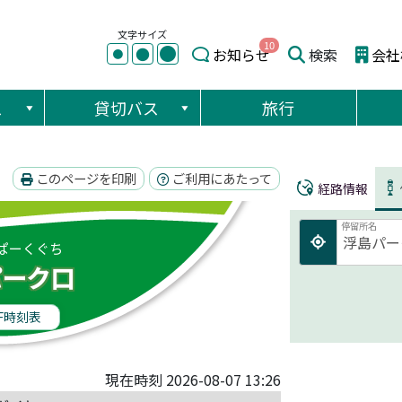
文字サイズ
10
●
●
お知らせ
検索
会社
●
ス
貸切バス
旅行
このページを印刷
ご利用にあたって
経路情報
停留所名
ぱーくぐち
パーク口
F時刻表
現在時刻 2026-08-07 13:26