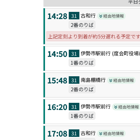
平日
14:28
古和
行
31
経由地情報
2番のりば
上記定刻より到着が約5分遅れる予定で
14:50
伊勢市駅前
行 (
度会町役場
31
1番のりば
15:48
南島棚橋
行
31
経由地情報
2番のりば
16:20
伊勢市駅前
行
31
経由地情報
1番のりば
17:08
古和
行
31
経由地情報