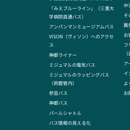
中
「みえブルーライン」（三重大
そ
学病院直通バス）
異
アンパンマンミュージアムバス
お
VISON（ヴィソン）へのアクセ
ス
フ
（
神都ライナー
ア
ミジュマルの電気バス
イ
ミジュマルのラッピングバス
（鈴鹿管内）
よ
参宮バス
お
神都バス
パールシャトル
バス情報の見える化