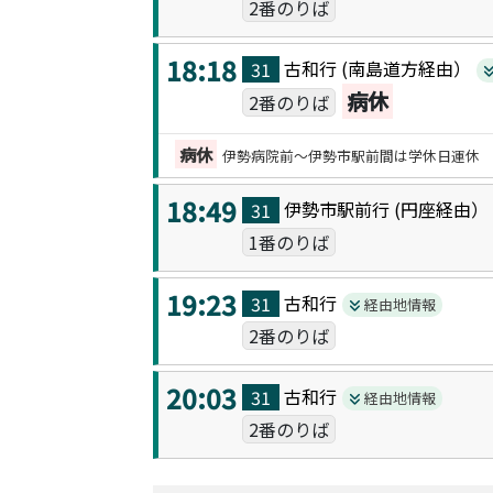
2番のりば
18:18
古和
行 (
南島道方
経由）
31
病休
2番のりば
病休
伊勢病院前～伊勢市駅前間は学休日運休
18:49
伊勢市駅前
行 (
円座
経由
31
1番のりば
19:23
古和
行
31
経由地情報
2番のりば
20:03
古和
行
31
経由地情報
2番のりば