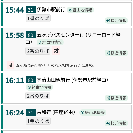
15:44
伊勢市駅前
行
31
経由地情報
1番のりば
接近情報
15:58
五ヶ所バスセンター
行 (
サニーロード
経
80
由）
経由地情報
オ
2番のりば
接近情報
オ
五ヶ所で南伊勢町町営バス相賀浦行きに連絡。
16:11
宇治山田駅前
行 (
伊勢市駅前
経由）
80
経由地情報
2番のりば
接近情報
16:24
古和
行 (
円座
経由）
31
経由地情報
1番のりば
接近情報