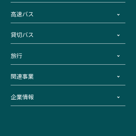
時刻・運賃・停留所・路線図・冊子型時刻表
高速バス
主要停留所案内図・時刻表
地区別路線図
鳥羽・伊勢・県内各地 ～東京・埼玉
貸切バス
路線バスのご利用方法
南紀・VISON～横浜・東京・埼玉
運賃・乗車券・乗車券発売窓口
四日市～京都
観光バスの種類・設備
旅行
三重交通接近情報バスロケーションシステム
伊賀～名古屋
貸切バスのご利用について
ダイヤ改正情報
長島温泉～名古屋・栄
よくあるご質問
バスツアー・旅行
関連事業
迂回・休止について
南紀～VISON～名古屋
お問い合わせ
貸切バス団体旅行
臨時バスについて
湯の山温泉～名古屋
窓口案内
生命保険・損害保険
企業情報
伊勢二見鳥羽周遊バスCANばす
桑名・長島温泉・金城ふ頭駅～中部国際空港
美し国周遊ばす
自家用自動車車両運行管理
「みえブルーライン」（三重大学病院直通バ
（休止中）
よくあるご質問
大型自動車車検鈑金
会社情報
ス）
四日市～中部国際空港（休止中）
お問い合わせ
バス・タクシー交通広告
IR・決算情報
アンパンマンミュージアムバス
その他の高速バス
ITサービス（RPA業務自動化支援）
三重交通の取組み・CSR
VISON（ヴィソン）へのアクセス