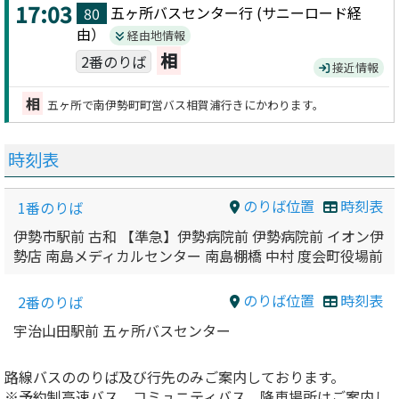
17:03
五ヶ所バスセンター
行 (
サニーロード
経
80
由）
経由地情報
相
2番のりば
接近情報
相
五ヶ所で南伊勢町町営バス相賀浦行きにかわります。
時刻表
のりば位置
時刻表
1番のりば
伊勢市駅前 古和 【準急】伊勢病院前 伊勢病院前 イオン伊
勢店 南島メディカルセンター 南島棚橋 中村 度会町役場前
のりば位置
時刻表
2番のりば
宇治山田駅前 五ヶ所バスセンター
路線バスののりば及び行先のみご案内しております。
※予約制高速バス、コミュニティバス、降車場所はご案内し