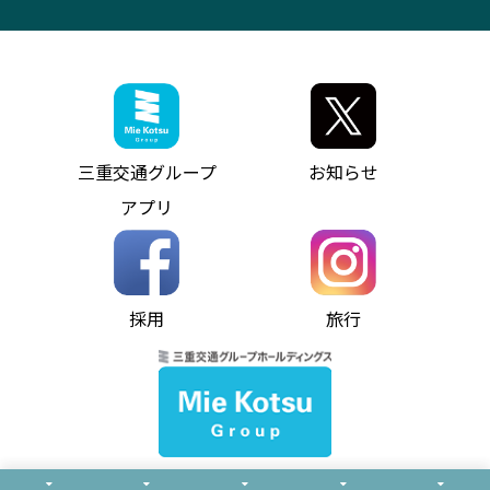
異常事態発生時のお願い
観光コンサルティング
採用情報
神都ライナー
お客様駐車場のご案内
月極駐車場（津市内）
三重交通公式キャラクター
ミジュマルの電気バス
フリーWi-Fiサービスについて（高速バス）
ザ・バスコレクション三重交通バスセット
ファンコーナー
ミジュマルのラッピングバス（鈴鹿管内）
アイコンの説明
三重交通公式グッズ
お問い合わせ
参宮バス
インターネット予約
お知らせ・最新情報一覧
三重交通グループ
お知らせ
神都バス
よくあるご質問
ニュースリリース
アプリ
パールシャトル
お問い合わせ
お問い合わせ
バス情報の見える化
個人情報保護方針
コミュニティバス
ソーシャルメディア運用ポリシー
バス・タクシー交通広告
採用
旅行
ホームページのご利用にあたって
異常事態発生時のお願い
Notes for Using this Website
よくあるご質問
推奨環境
お問い合わせ
よくあるご質問
サイトマップ
© Mie Kotsu Co.,Ltd.