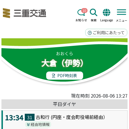
10
お知らせ
検索
Language
メニュー
ご利用にあたって
おおくら
大倉（伊勢）
PDF時刻表
現在時刻 2026-08-06 13:27
平日ダイヤ
13:34
古和
行 (
円座・度会町役場前
経由）
31
経由地情報