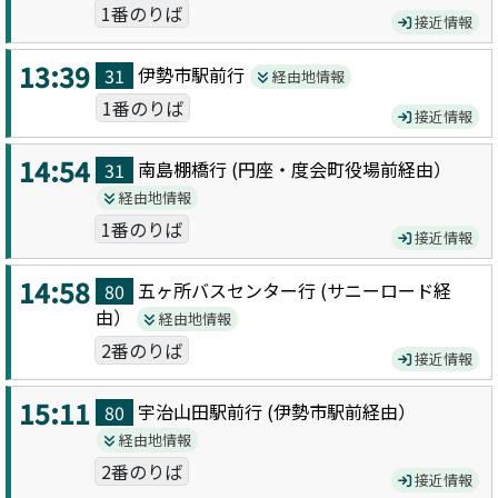
1番のりば
接近情報
13:39
伊勢市駅前
行
31
経由地情報
1番のりば
接近情報
14:54
南島棚橋
行 (
円座・度会町役場前
経由）
31
経由地情報
1番のりば
接近情報
14:58
五ヶ所バスセンター
行 (
サニーロード
経
80
由）
経由地情報
2番のりば
接近情報
15:11
宇治山田駅前
行 (
伊勢市駅前
経由）
80
経由地情報
2番のりば
接近情報