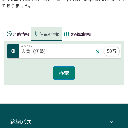
ておりません。
経路情報
停留所情報
路線図情報
停留所名
50音
路線バス