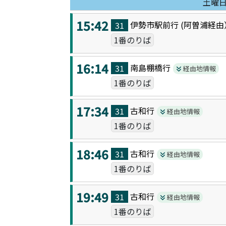
土曜
15:42
伊勢市駅前
行 (
阿曽浦
経由
31
1番のりば
16:14
南島棚橋
行
31
経由地情報
1番のりば
17:34
古和
行
31
経由地情報
1番のりば
18:46
古和
行
31
経由地情報
1番のりば
19:49
古和
行
31
経由地情報
1番のりば