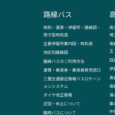
路線バス
時刻・運賃・停留所・路線図・
鳥
冊子型時刻表
埼
主要停留所案内図・時刻表
南
玉
地区別路線図
四
路線バスのご利用方法
伊
運賃・乗車券・乗車券発売窓口
長
三重交通接近情報バスロケーシ
ョンシステム
南
ダイヤ改正情報
湯
迂回・休止について
桑
中
臨時バスについて