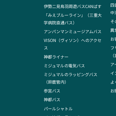
四
伊勢二見鳥羽周遊バスCANばす
中
「みえブルーライン」（三重大
そ
学病院直通バス）
異
アンパンマンミュージアムバス
お
VISON（ヴィソン）へのアクセ
ス
フ
（
神都ライナー
ア
ミジュマルの電気バス
イ
ミジュマルのラッピングバス
（鈴鹿管内）
よ
参宮バス
お
神都バス
パールシャトル