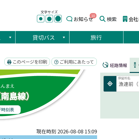
文字サイズ
10
●
●
お知らせ
検索
会社
●
ス
貸切バス
旅行
このページを印刷
ご利用にあたって
経路情報
停留所名
れんまえ
（南島線）
F時刻表
現在時刻 2026-08-08 15:09