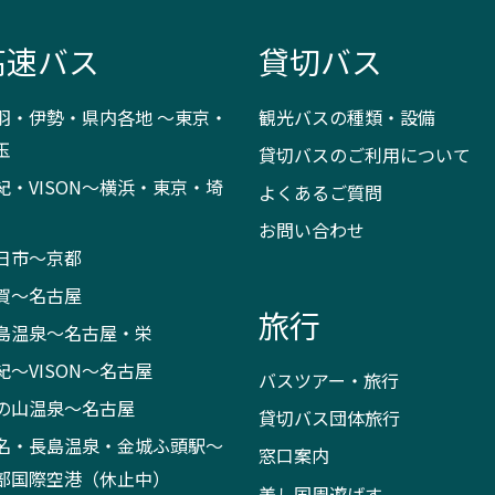
高速バス
貸切バス
羽・伊勢・県内各地 ～東京・
観光バスの種類・設備
玉
貸切バスのご利用について
紀・VISON～横浜・東京・埼
よくあるご質問
お問い合わせ
日市～京都
賀～名古屋
旅行
島温泉～名古屋・栄
紀～VISON～名古屋
バスツアー・旅行
の山温泉～名古屋
貸切バス団体旅行
名・長島温泉・金城ふ頭駅～
窓口案内
部国際空港（休止中）
美し国周遊ばす