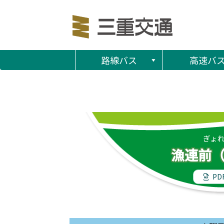
路線バス
高速バ
ぎょ
漁連前
PD