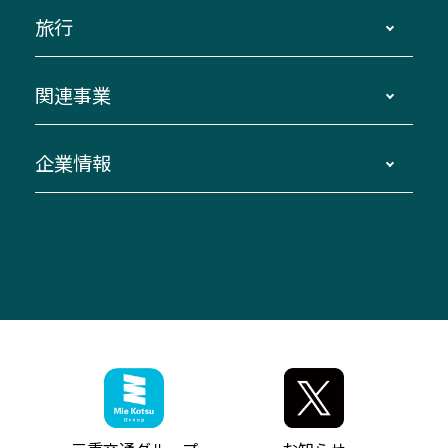
運賃・乗車券・乗車券発売窓口
四日市～京都
観光バスの種類・設備
旅行
三重交通接近情報バスロケーションシステム
伊賀～名古屋
貸切バスのご利用について
ダイヤ改正情報
長島温泉～名古屋・栄
よくあるご質問
バスツアー・旅行
関連事業
迂回・休止について
南紀～VISON～名古屋
お問い合わせ
貸切バス団体旅行
臨時バスについて
湯の山温泉～名古屋
窓口案内
生命保険・損害保険
企業情報
伊勢二見鳥羽周遊バスCANばす
桑名・長島温泉・金城ふ頭駅～中部国際空港
美し国周遊ばす
自家用自動車車両運行管理
「みえブルーライン」（三重大学病院直通バ
（休止中）
よくあるご質問
大型自動車車検鈑金
会社情報
ス）
四日市～中部国際空港（休止中）
お問い合わせ
バス・タクシー交通広告
IR・決算情報
アンパンマンミュージアムバス
その他の高速バス
ITサービス（RPA業務自動化支援）
三重交通の取組み・CSR
VISON（ヴィソン）へのアクセス
異常事態発生時のお願い
観光コンサルティング
採用情報
神都ライナー
お客様駐車場のご案内
月極駐車場（津市内）
三重交通公式キャラクター
ミジュマルの電気バス
フリーWi-Fiサービスについて（高速バス）
ザ・バスコレクション三重交通バスセット
ファンコーナー
ミジュマルのラッピングバス（鈴鹿管内）
アイコンの説明
三重交通公式グッズ
お問い合わせ
参宮バス
インターネット予約
お知らせ・最新情報一覧