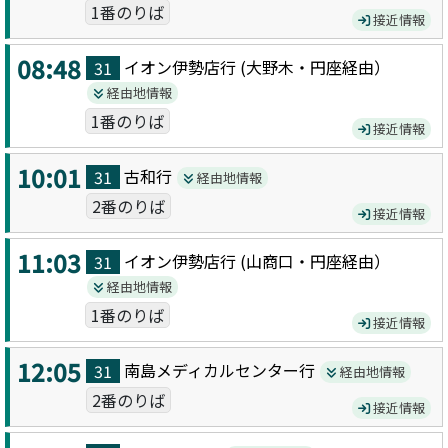
1番のりば
接近情報
08:48
イオン伊勢店
行 (
大野木・円座
経由）
31
経由地情報
1番のりば
接近情報
10:01
古和
行
31
経由地情報
2番のりば
接近情報
11:03
イオン伊勢店
行 (
山商口・円座
経由）
31
経由地情報
1番のりば
接近情報
12:05
南島メディカルセンター
行
31
経由地情報
2番のりば
接近情報