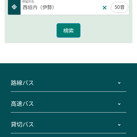
停留所名
50音
路線バス
時刻・運賃・停留所・路線図・冊子型時刻表
高速バス
主要停留所案内図・時刻表
地区別路線図
鳥羽・伊勢・県内各地 ～東京・埼玉
貸切バス
路線バスのご利用方法
南紀・VISON～横浜・東京・埼玉