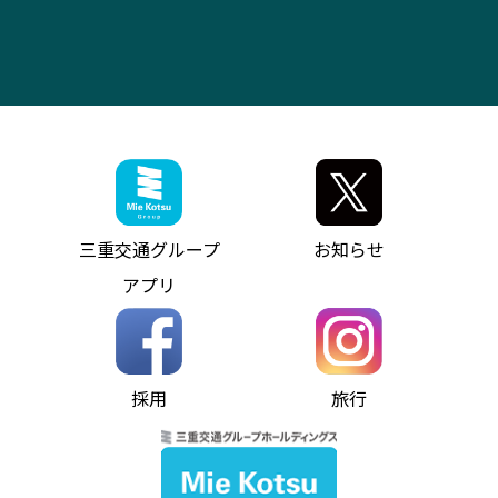
四日市～中部国際空港（休止中）
お問い合わせ
バス・タクシー交通広告
IR・決算情報
アンパンマンミュージアムバス
その他の高速バス
ITサービス（RPA業務自動化支援）
三重交通の取組み・CSR
VISON（ヴィソン）へのアクセス
異常事態発生時のお願い
観光コンサルティング
採用情報
神都ライナー
お客様駐車場のご案内
月極駐車場（津市内）
三重交通公式キャラクター
ミジュマルの電気バス
フリーWi-Fiサービスについて（高速バス）
ザ・バスコレクション三重交通バスセット
ファンコーナー
ミジュマルのラッピングバス（鈴鹿管内）
アイコンの説明
三重交通公式グッズ
お問い合わせ
参宮バス
インターネット予約
お知らせ・最新情報一覧
三重交通グループ
お知らせ
神都バス
よくあるご質問
ニュースリリース
アプリ
パールシャトル
お問い合わせ
お問い合わせ
バス情報の見える化
個人情報保護方針
コミュニティバス
ソーシャルメディア運用ポリシー
バス・タクシー交通広告
採用
旅行
ホームページのご利用にあたって
異常事態発生時のお願い
Notes for Using this Website
よくあるご質問
推奨環境
お問い合わせ