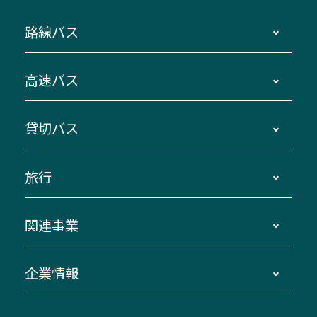
路線バス
時刻・運賃・停留所・路線図・冊子型時刻表
高速バス
主要停留所案内図・時刻表
地区別路線図
鳥羽・伊勢・県内各地 ～東京・埼玉
貸切バス
路線バスのご利用方法
南紀・VISON～横浜・東京・埼玉
運賃・乗車券・乗車券発売窓口
四日市～京都
観光バスの種類・設備
旅行
三重交通接近情報バスロケーションシステム
伊賀～名古屋
貸切バスのご利用について
ダイヤ改正情報
長島温泉～名古屋・栄
よくあるご質問
バスツアー・旅行
関連事業
迂回・休止について
南紀～VISON～名古屋
お問い合わせ
貸切バス団体旅行
臨時バスについて
湯の山温泉～名古屋
窓口案内
生命保険・損害保険
企業情報
伊勢二見鳥羽周遊バスCANばす
桑名・長島温泉・金城ふ頭駅～中部国際空港
美し国周遊ばす
自家用自動車車両運行管理
「みえブルーライン」（三重大学病院直通バ
（休止中）
よくあるご質問
大型自動車車検鈑金
会社情報
ス）