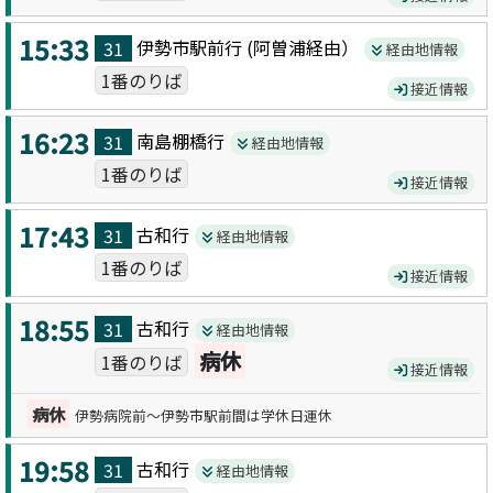
15:33
伊勢市駅前
行 (
阿曽浦
経由）
31
経由地情報
1番のりば
接近情報
16:23
南島棚橋
行
31
経由地情報
1番のりば
接近情報
17:43
古和
行
31
経由地情報
1番のりば
接近情報
18:55
古和
行
31
経由地情報
病休
1番のりば
接近情報
病休
伊勢病院前～伊勢市駅前間は学休日運休
19:58
古和
行
31
経由地情報