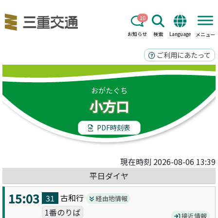
10
お知らせ
検索
Language
メニュー
ご利用にあたって
おがたぐち
小方口
PDF時刻表
現在時刻 2026-08-06 13:39
平日ダイヤ
15:03
古和
行
31
経由地情報
1番のりば
接近情報