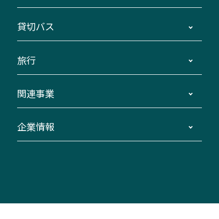
主要停留所案内図・時刻表
地区別路線図
鳥羽・伊勢・県内各地 ～東京・埼玉
貸切バス
路線バスのご利用方法
南紀・VISON～横浜・東京・埼玉
運賃・乗車券・乗車券発売窓口
四日市～京都
観光バスの種類・設備
旅行
三重交通接近情報バスロケーションシステム
伊賀～名古屋
貸切バスのご利用について
ダイヤ改正情報
長島温泉～名古屋・栄
よくあるご質問
バスツアー・旅行
関連事業
迂回・休止について
南紀～VISON～名古屋
お問い合わせ
貸切バス団体旅行
臨時バスについて
湯の山温泉～名古屋
窓口案内
生命保険・損害保険
企業情報
伊勢二見鳥羽周遊バスCANばす
桑名・長島温泉・金城ふ頭駅～中部国際空港
美し国周遊ばす
自家用自動車車両運行管理
「みえブルーライン」（三重大学病院直通バ
（休止中）
よくあるご質問
大型自動車車検鈑金
会社情報
ス）
四日市～中部国際空港（休止中）
お問い合わせ
バス・タクシー交通広告
IR・決算情報
アンパンマンミュージアムバス
その他の高速バス
ITサービス（RPA業務自動化支援）
三重交通の取組み・CSR
VISON（ヴィソン）へのアクセス
異常事態発生時のお願い
観光コンサルティング
採用情報
神都ライナー
お客様駐車場のご案内
月極駐車場（津市内）
三重交通公式キャラクター