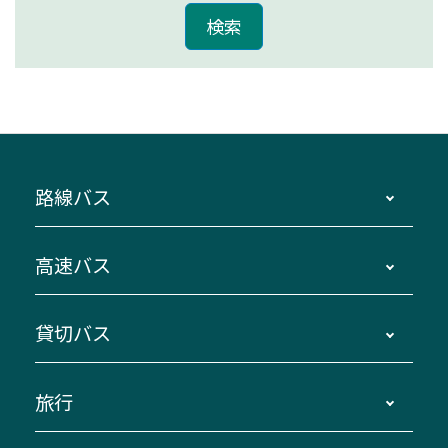
路線バス
時刻・運賃・停留所・路線図・冊子型時刻表
高速バス
主要停留所案内図・時刻表
地区別路線図
鳥羽・伊勢・県内各地 ～東京・埼玉
貸切バス
路線バスのご利用方法
南紀・VISON～横浜・東京・埼玉
運賃・乗車券・乗車券発売窓口
四日市～京都
観光バスの種類・設備
旅行
三重交通接近情報バスロケーションシステム
伊賀～名古屋
貸切バスのご利用について
ダイヤ改正情報
長島温泉～名古屋・栄