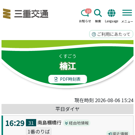
10
お知らせ
検索
Language
メニュー
ご利用にあたって
くすごう
楠江
PDF時刻表
現在時刻 2026-08-06 15:24
平日ダイヤ
16:29
南島棚橋
行
31
経由地情報
1番のりば
接近情報