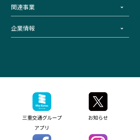
よくあるご質問
バスツアー・旅行
関連事業
迂回・休止について
南紀～VISON～名古屋
お問い合わせ
貸切バス団体旅行
臨時バスについて
湯の山温泉～名古屋
窓口案内
生命保険・損害保険
企業情報
伊勢二見鳥羽周遊バスCANばす
桑名・長島温泉・金城ふ頭駅～中部国際空港
美し国周遊ばす
自家用自動車車両運行管理
「みえブルーライン」（三重大学病院直通バ
（休止中）
よくあるご質問
大型自動車車検鈑金
会社情報
ス）
四日市～中部国際空港（休止中）
お問い合わせ
バス・タクシー交通広告
IR・決算情報
アンパンマンミュージアムバス
その他の高速バス
ITサービス（RPA業務自動化支援）
三重交通の取組み・CSR
VISON（ヴィソン）へのアクセス
異常事態発生時のお願い
観光コンサルティング
採用情報
神都ライナー
お客様駐車場のご案内
月極駐車場（津市内）
三重交通公式キャラクター
ミジュマルの電気バス
フリーWi-Fiサービスについて（高速バス）
ザ・バスコレクション三重交通バスセット
ファンコーナー
ミジュマルのラッピングバス（鈴鹿管内）
アイコンの説明
三重交通公式グッズ
お問い合わせ
参宮バス
インターネット予約
お知らせ・最新情報一覧
三重交通グループ
お知らせ
神都バス
よくあるご質問
ニュースリリース
アプリ
パールシャトル
お問い合わせ
お問い合わせ
バス情報の見える化