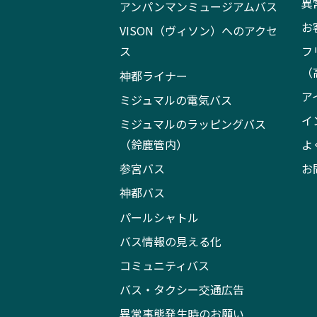
異
アンパンマンミュージアムバス
お
VISON（ヴィソン）へのアクセ
ス
フ
（
神都ライナー
ア
ミジュマルの電気バス
イ
ミジュマルのラッピングバス
（鈴鹿管内）
よ
参宮バス
お
神都バス
パールシャトル
バス情報の見える化
コミュニティバス
バス・タクシー交通広告
異常事態発生時のお願い