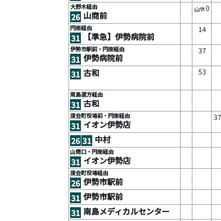
大野木経由
0
山休
山商前
26
円座経由
14
【準急】伊勢病院前
31
伊勢市駅前・円座経由
37
伊勢病院前
31
53
古和
31
南島道方経由
古和
31
度会町役場前・円座経由
3
イオン伊勢店
31
中村
26
31
山商口・円座経由
イオン伊勢店
31
度会町役場経由
伊勢市駅前
26
伊勢市駅前
31
南島メディカルセンター
31