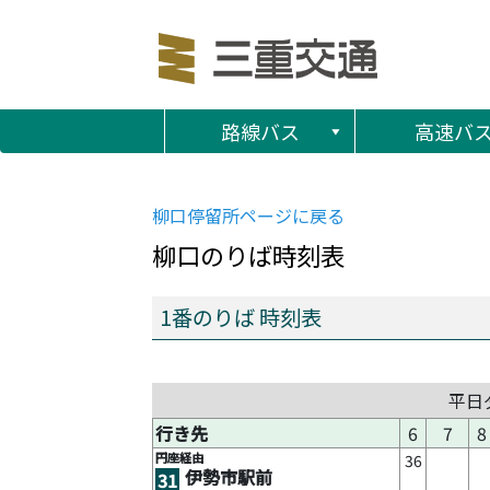
路線バス
高速バ
柳口
停留所ページに戻る
柳口
のりば時刻表
1番のりば 時刻表
平日
行き先
6
7
8
円座経由
36
伊勢市駅前
31