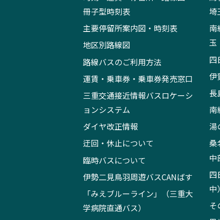
冊子型時刻表
埼
主要停留所案内図・時刻表
南
玉
地区別路線図
四
路線バスのご利用方法
伊
運賃・乗車券・乗車券発売窓口
長
三重交通接近情報バスロケーシ
ョンシステム
南
ダイヤ改正情報
湯
迂回・休止について
桑
中
臨時バスについて
四
伊勢二見鳥羽周遊バスCANばす
中
「みえブルーライン」（三重大
そ
学病院直通バス）