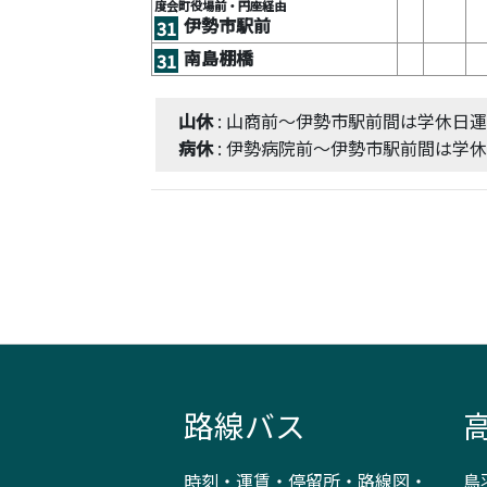
度会町役場前・円座経由
伊勢市駅前
31
南島棚橋
31
山休
: 山商前～伊勢市駅前間は学休日
病休
: 伊勢病院前～伊勢市駅前間は学
路線バス
時刻・運賃・停留所・路線図・
鳥