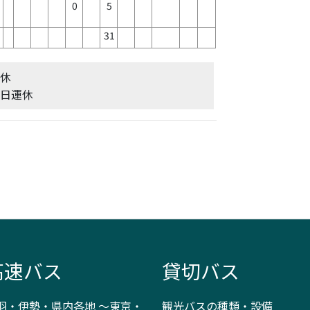
0
5
31
運休
休日運休
高速バス
貸切バス
羽・伊勢・県内各地 ～東京・
観光バスの種類・設備