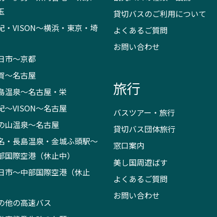
玉
貸切バスのご利用について
紀・VISON～横浜・東京・埼
よくあるご質問
お問い合わせ
日市～京都
賀～名古屋
旅行
島温泉～名古屋・栄
紀～VISON～名古屋
バスツアー・旅行
の山温泉～名古屋
貸切バス団体旅行
名・長島温泉・金城ふ頭駅～
窓口案内
部国際空港（休止中）
美し国周遊ばす
日市～中部国際空港（休止
よくあるご質問
）
お問い合わせ
の他の高速バス