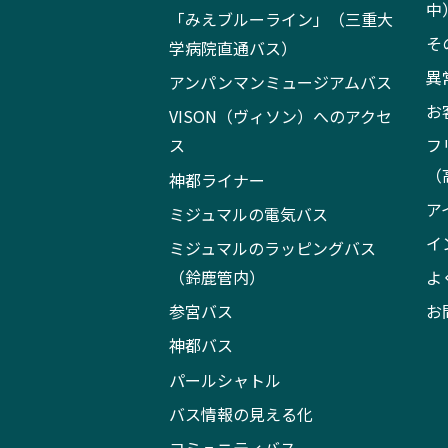
中
「みえブルーライン」（三重大
そ
学病院直通バス）
異
アンパンマンミュージアムバス
お
VISON（ヴィソン）へのアクセ
ス
フ
（
神都ライナー
ア
ミジュマルの電気バス
イ
ミジュマルのラッピングバス
（鈴鹿管内）
よ
参宮バス
お
神都バス
パールシャトル
バス情報の見える化