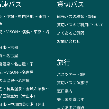
高速バス
貸切バス
羽・伊勢・県内各地 ～東京・
観光バスの種類・設備
玉
貸切バスのご利用について
紀・VISON～横浜・東京・埼
よくあるご質問
お問い合わせ
日市～京都
賀～名古屋
旅行
島温泉～名古屋・栄
紀～VISON～名古屋
バスツアー・旅行
の山温泉～名古屋
貸切バス団体旅行
名・長島温泉・金城ふ頭駅～
窓口案内
部国際空港（休止中）
美し国周遊ばす
日市～中部国際空港（休止
よくあるご質問