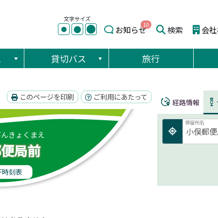
文字サイズ
10
●
●
お知らせ
検索
会社
●
ス
貸切バス
旅行
このページを印刷
ご利用にあたって
経路情報
停留所名
びんきょくまえ
郵便局前
F時刻表