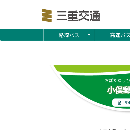
路線バス
高速バ
おばたゆう
小俣
PD