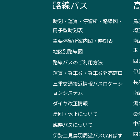
路線バス
時刻・運賃・停留所・路線図・
鳥
冊子型時刻表
埼
主要停留所案内図・時刻表
南
玉
地区別路線図
四
路線バスのご利用方法
伊
運賃・乗車券・乗車券発売窓口
長
三重交通接近情報バスロケーシ
ョンシステム
南
ダイヤ改正情報
湯
迂回・休止について
桑
中
臨時バスについて
四
伊勢二見鳥羽周遊バスCANばす