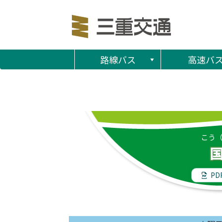
路線バス
高速バ
こう
PD