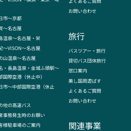
よくあるご質問
お問い合わせ
日市～京都
賀～名古屋
旅行
島温泉～名古屋・栄
紀～VISON～名古屋
バスツアー・旅行
の山温泉～名古屋
貸切バス団体旅行
名・長島温泉・金城ふ頭駅～
窓口案内
部国際空港（休止中）
美し国周遊ばす
日市～中部国際空港（休止
よくあるご質問
）
お問い合わせ
の他の高速バス
常事態発生時のお願い
関連事業
客様駐車場のご案内