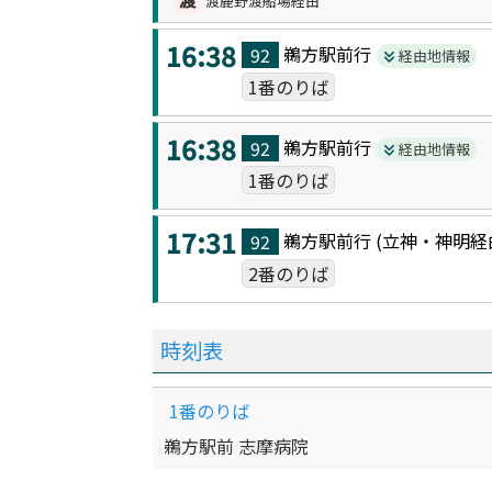
渡鹿野渡船場経由
16:38
鵜方駅前
行
92
経由地情報
1番のりば
16:38
鵜方駅前
行
92
経由地情報
1番のりば
17:31
鵜方駅前
行 (
立神・神明
経
92
2番のりば
時刻表
1番のりば
鵜方駅前 志摩病院