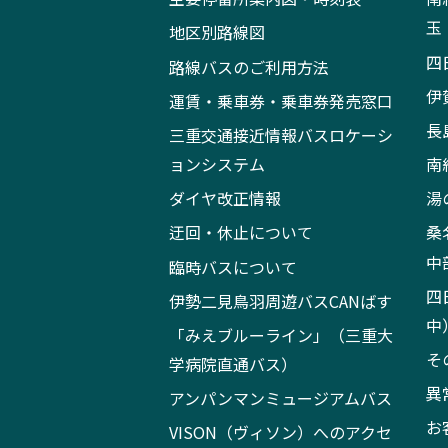
玉
地区別路線図
四
路線バスのご利用方法
伊
運賃・乗車券・乗車券発売窓口
長
三重交通接近情報バスロケーシ
ョンシステム
南
ダイヤ改正情報
湯
迂回・休止について
桑
中
臨時バスについて
四
伊勢二見鳥羽周遊バスCANばす
中
「みえブルーライン」（三重大
そ
学病院直通バス）
異
アンパンマンミュージアムバス
お
VISON（ヴィソン）へのアクセ