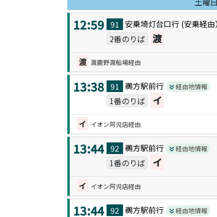
土曜
12:59
安乗埼灯台口
行 (
安乗
経由
91
渡
2番のりば
渡
渡鹿野渡船場経由
13:38
鵜方駅前
行
91
経由地情報
イ
1番のりば
イ
イオン阿児店経由
13:44
鵜方駅前
行
92
経由地情報
イ
1番のりば
イ
イオン阿児店経由
13:44
鵜方駅前
行
92
経由地情報