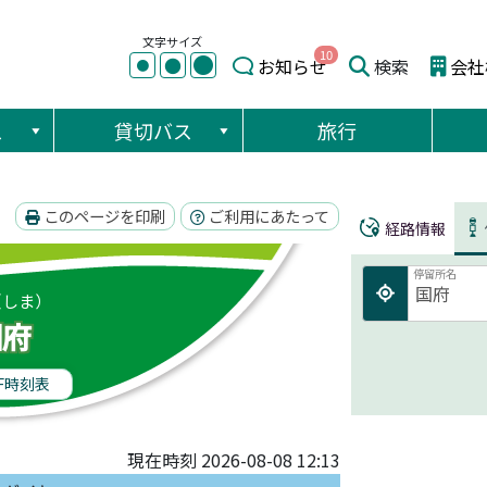
文字サイズ
10
●
●
お知らせ
検索
会社
●
ス
貸切バス
旅行
このページを印刷
ご利用にあたって
経路情報
停留所名
（しま）
国府
F時刻表
現在時刻 2026-08-08 12:13