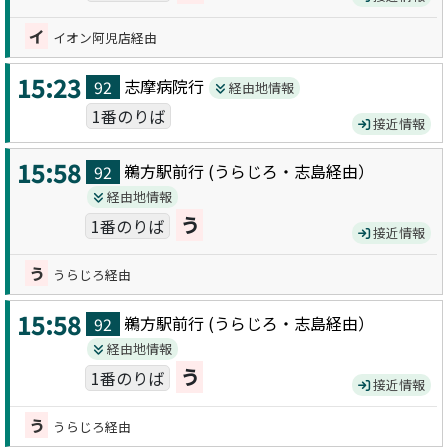
イ
イオン阿児店経由
15:23
志摩病院
行
92
経由地情報
1番のりば
接近情報
15:58
鵜方駅前
行 (
うらじろ・志島
経由）
92
経由地情報
う
1番のりば
接近情報
う
うらじろ経由
15:58
鵜方駅前
行 (
うらじろ・志島
経由）
92
経由地情報
う
1番のりば
接近情報
う
うらじろ経由