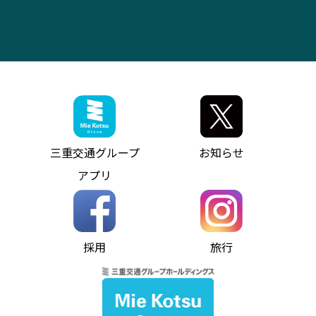
お問い合わせ
バス・タクシー交通広告
IR・決算情報
アンパンマンミュージアムバス
その他の高速バス
ITサービス（RPA業務自動化支援）
三重交通の取組み・CSR
VISON（ヴィソン）へのアクセス
異常事態発生時のお願い
観光コンサルティング
採用情報
神都ライナー
お客様駐車場のご案内
月極駐車場（津市内）
三重交通公式キャラクター
ミジュマルの電気バス
フリーWi-Fiサービスについて（高速バス）
ザ・バスコレクション三重交通バスセット
ファンコーナー
ミジュマルのラッピングバス（鈴鹿管内）
アイコンの説明
三重交通公式グッズ
お問い合わせ
参宮バス
インターネット予約
お知らせ・最新情報一覧
三重交通グループ
お知らせ
神都バス
よくあるご質問
ニュースリリース
アプリ
パールシャトル
お問い合わせ
お問い合わせ
バス情報の見える化
個人情報保護方針
コミュニティバス
ソーシャルメディア運用ポリシー
バス・タクシー交通広告
採用
旅行
ホームページのご利用にあたって
異常事態発生時のお願い
Notes for Using this Website
よくあるご質問
推奨環境
お問い合わせ