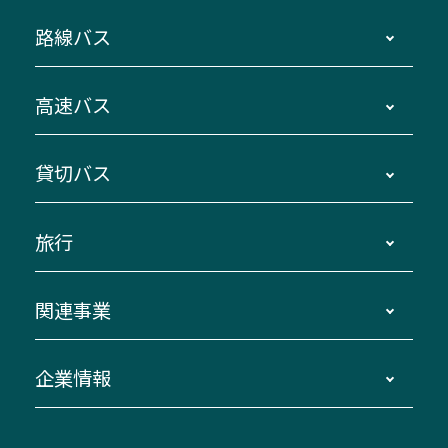
路線バス
時刻・運賃・停留所・路線図・冊子型時刻表
高速バス
主要停留所案内図・時刻表
地区別路線図
鳥羽・伊勢・県内各地 ～東京・埼玉
貸切バス
路線バスのご利用方法
南紀・VISON～横浜・東京・埼玉
運賃・乗車券・乗車券発売窓口
四日市～京都
観光バスの種類・設備
旅行
三重交通接近情報バスロケーションシステム
伊賀～名古屋
貸切バスのご利用について
ダイヤ改正情報
長島温泉～名古屋・栄
よくあるご質問
バスツアー・旅行
関連事業
迂回・休止について
南紀～VISON～名古屋
お問い合わせ
貸切バス団体旅行
臨時バスについて
湯の山温泉～名古屋
窓口案内
生命保険・損害保険
企業情報
伊勢二見鳥羽周遊バスCANばす
桑名・長島温泉・金城ふ頭駅～中部国際空港
美し国周遊ばす
自家用自動車車両運行管理
「みえブルーライン」（三重大学病院直通バ
（休止中）
よくあるご質問
大型自動車車検鈑金
会社情報
ス）
四日市～中部国際空港（休止中）