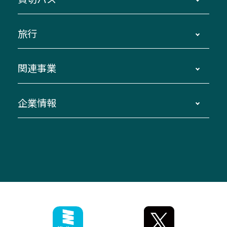
路線バスのご利用方法
南紀・VISON～横浜・東京・埼玉
運賃・乗車券・乗車券発売窓口
四日市～京都
観光バスの種類・設備
旅行
三重交通接近情報バスロケーションシステム
伊賀～名古屋
貸切バスのご利用について
ダイヤ改正情報
長島温泉～名古屋・栄
よくあるご質問
バスツアー・旅行
関連事業
迂回・休止について
南紀～VISON～名古屋
お問い合わせ
貸切バス団体旅行
臨時バスについて
湯の山温泉～名古屋
窓口案内
生命保険・損害保険
企業情報
伊勢二見鳥羽周遊バスCANばす
桑名・長島温泉・金城ふ頭駅～中部国際空港
美し国周遊ばす
自家用自動車車両運行管理
「みえブルーライン」（三重大学病院直通バ
（休止中）
よくあるご質問
大型自動車車検鈑金
会社情報
ス）
四日市～中部国際空港（休止中）
お問い合わせ
バス・タクシー交通広告
IR・決算情報
アンパンマンミュージアムバス
その他の高速バス
ITサービス（RPA業務自動化支援）
三重交通の取組み・CSR
VISON（ヴィソン）へのアクセス
異常事態発生時のお願い
観光コンサルティング
採用情報
神都ライナー
お客様駐車場のご案内
月極駐車場（津市内）
三重交通公式キャラクター
ミジュマルの電気バス
フリーWi-Fiサービスについて（高速バス）
ザ・バスコレクション三重交通バスセット
ファンコーナー
ミジュマルのラッピングバス（鈴鹿管内）
アイコンの説明
三重交通公式グッズ
お問い合わせ