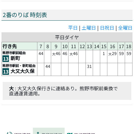
2番のりば 時刻表
平日
|
土曜日
|
日祝日
|
全曜日
平日ダイヤ
行き先
7
8
9
10
11
12
13
14
15
16
17
18
熊野市駅前経由
44
46
46
46
1
29
59
59
大
大
大
新町
13
熊野市駅前・新町経由
44
31
大又大久保
13
大
: 大又大久保行きに連絡あり。熊野市駅前乗換で
直通運賃適用。