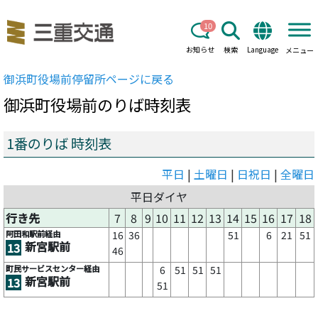
10
お知らせ
検索
Language
メニュー
御浜町役場前
停留所ページに戻る
御浜町役場前
のりば時刻表
1番のりば 時刻表
平日
|
土曜日
|
日祝日
|
全曜日
平日ダイヤ
行き先
7
8
9
10
11
12
13
14
15
16
17
18
阿田和駅前経由
16
36
51
6
21
51
新宮駅前
13
46
町民サービスセンター経由
6
51
51
51
新宮駅前
13
51