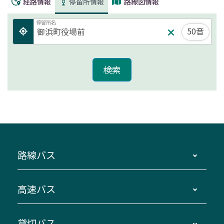
経路情報
停留所情報
路線図情報
停留所名
50音
路線バス
時刻・運賃・停留所・路線図・冊子型時刻表
高速バス
主要停留所案内図・時刻表
地区別路線図
鳥羽・伊勢・県内各地 ～東京・埼玉
貸切バス