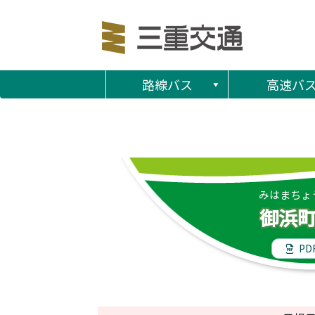
路線バス
高速バ
みはまちょ
御浜
PD