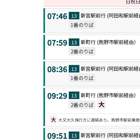
日祝
07:46
新宮駅前
行 (
阿田和駅前
経
13
1番のりば
07:59
新町
行 (
熊野市駅前
経由
13
2番のりば
08:36
新宮駅前
行 (
阿田和駅前
経
13
1番のりば
09:29
新町
行 (
熊野市駅前
経由
13
大
2番のりば
大
大又大久保行きに連絡あり。熊野市駅前乗換
09:51
新宮駅前
行 (
阿田和駅前
経
13