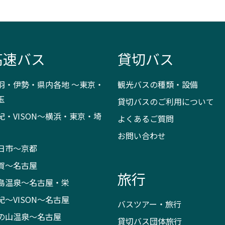
高速バス
貸切バス
羽・伊勢・県内各地 ～東京・
観光バスの種類・設備
玉
貸切バスのご利用について
紀・VISON～横浜・東京・埼
よくあるご質問
お問い合わせ
日市～京都
賀～名古屋
旅行
島温泉～名古屋・栄
紀～VISON～名古屋
バスツアー・旅行
の山温泉～名古屋
貸切バス団体旅行