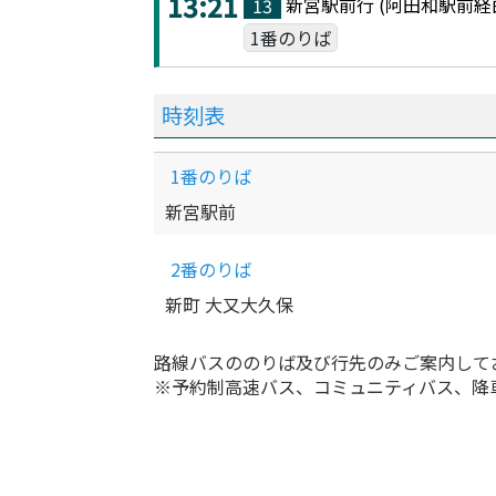
13:21
新宮駅前
行 (
阿田和駅前
経
13
1番のりば
時刻表
1番のりば
新宮駅前
2番のりば
新町 大又大久保
路線バスののりば及び行先のみご案内して
※予約制高速バス、コミュニティバス、降