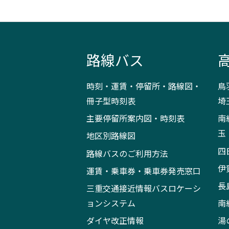
路線バス
時刻・運賃・停留所・路線図・
鳥
冊子型時刻表
埼
主要停留所案内図・時刻表
南
玉
地区別路線図
四
路線バスのご利用方法
伊
運賃・乗車券・乗車券発売窓口
長
三重交通接近情報バスロケーシ
ョンシステム
南
ダイヤ改正情報
湯