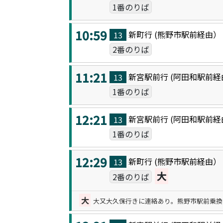
1番のりば
10:59
新町
行 (
熊野市駅前
経由
13
2番のりば
11:21
新宮駅前
行 (
阿田和駅前
経
13
1番のりば
12:21
新宮駅前
行 (
阿田和駅前
経
13
1番のりば
12:29
新町
行 (
熊野市駅前
経由
13
大
2番のりば
大
大又大久保行きに連絡あり。熊野市駅前乗換