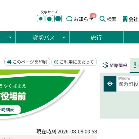
文字サイズ
10
●
●
お知らせ
検索
会社
●
ス
貸切バス
旅行
このページを印刷
ご利用にあたって
経路情報
停留所名
うやくばまえ
町役場前
F時刻表
現在時刻 2026-08-09 00:58