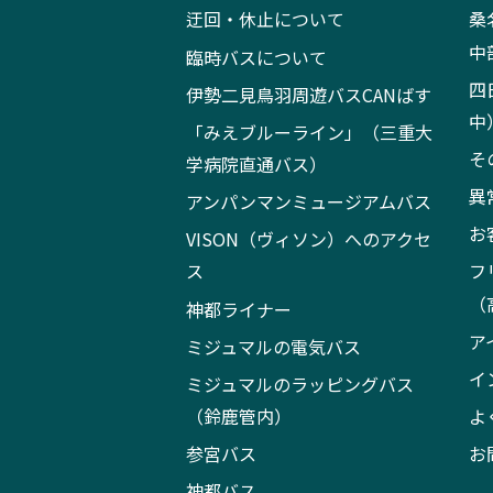
迂回・休止について
桑
中
臨時バスについて
四
伊勢二見鳥羽周遊バスCANばす
中
「みえブルーライン」（三重大
そ
学病院直通バス）
異
アンパンマンミュージアムバス
お
VISON（ヴィソン）へのアクセ
ス
フ
（
神都ライナー
ア
ミジュマルの電気バス
イ
ミジュマルのラッピングバス
（鈴鹿管内）
よ
参宮バス
お
神都バス