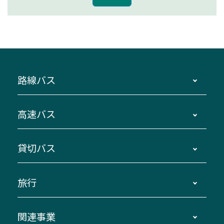
路線バス
時刻・運賃・停留所・路線図・冊子型時刻表
高速バス
主要停留所案内図・時刻表
地区別路線図
鳥羽・伊勢・県内各地 ～東京・埼玉
貸切バス
路線バスのご利用方法
南紀・VISON～横浜・東京・埼玉
運賃・乗車券・乗車券発売窓口
四日市～京都
観光バスの種類・設備
旅行
三重交通接近情報バスロケーションシステム
伊賀～名古屋
貸切バスのご利用について
ダイヤ改正情報
長島温泉～名古屋・栄
よくあるご質問
バスツアー・旅行
関連事業
迂回・休止について
南紀～VISON～名古屋
お問い合わせ
貸切バス団体旅行