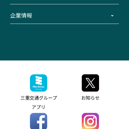
臨時バスについて
湯の山温泉～名古屋
窓口案内
生命保険・損害保険
企業情報
伊勢二見鳥羽周遊バスCANばす
桑名・長島温泉・金城ふ頭駅～中部国際空港
美し国周遊ばす
自家用自動車車両運行管理
「みえブルーライン」（三重大学病院直通バ
（休止中）
よくあるご質問
大型自動車車検鈑金
会社情報
ス）
四日市～中部国際空港（休止中）
お問い合わせ
バス・タクシー交通広告
IR・決算情報
アンパンマンミュージアムバス
その他の高速バス
ITサービス（RPA業務自動化支援）
三重交通の取組み・CSR
VISON（ヴィソン）へのアクセス
異常事態発生時のお願い
観光コンサルティング
採用情報
神都ライナー
お客様駐車場のご案内
月極駐車場（津市内）
三重交通公式キャラクター
ミジュマルの電気バス
フリーWi-Fiサービスについて（高速バス）
ザ・バスコレクション三重交通バスセット
ファンコーナー
ミジュマルのラッピングバス（鈴鹿管内）
アイコンの説明
三重交通公式グッズ
お問い合わせ
参宮バス
インターネット予約
お知らせ・最新情報一覧
三重交通グループ
お知らせ
神都バス
よくあるご質問
ニュースリリース
アプリ
パールシャトル
お問い合わせ
お問い合わせ
バス情報の見える化
個人情報保護方針
コミュニティバス