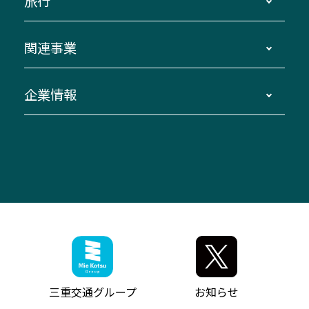
旅行
三重交通接近情報バスロケーションシステム
伊賀～名古屋
貸切バスのご利用について
ダイヤ改正情報
長島温泉～名古屋・栄
よくあるご質問
バスツアー・旅行
関連事業
迂回・休止について
南紀～VISON～名古屋
お問い合わせ
貸切バス団体旅行
臨時バスについて
湯の山温泉～名古屋
窓口案内
生命保険・損害保険
企業情報
伊勢二見鳥羽周遊バスCANばす
桑名・長島温泉・金城ふ頭駅～中部国際空港
美し国周遊ばす
自家用自動車車両運行管理
「みえブルーライン」（三重大学病院直通バ
（休止中）
よくあるご質問
大型自動車車検鈑金
会社情報
ス）
四日市～中部国際空港（休止中）
お問い合わせ
バス・タクシー交通広告
IR・決算情報
アンパンマンミュージアムバス
その他の高速バス
ITサービス（RPA業務自動化支援）
三重交通の取組み・CSR
VISON（ヴィソン）へのアクセス
異常事態発生時のお願い
観光コンサルティング
採用情報
神都ライナー
お客様駐車場のご案内
月極駐車場（津市内）
三重交通公式キャラクター
ミジュマルの電気バス
フリーWi-Fiサービスについて（高速バス）
ザ・バスコレクション三重交通バスセット
ファンコーナー
ミジュマルのラッピングバス（鈴鹿管内）
アイコンの説明
三重交通公式グッズ
お問い合わせ
参宮バス
インターネット予約
お知らせ・最新情報一覧
三重交通グループ
お知らせ
神都バス
よくあるご質問
ニュースリリース