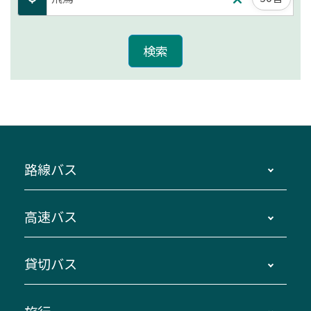
路線バス
時刻・運賃・停留所・路線図・冊子型時刻表
高速バス
主要停留所案内図・時刻表
地区別路線図
鳥羽・伊勢・県内各地 ～東京・埼玉
貸切バス
路線バスのご利用方法
南紀・VISON～横浜・東京・埼玉
運賃・乗車券・乗車券発売窓口
四日市～京都
観光バスの種類・設備