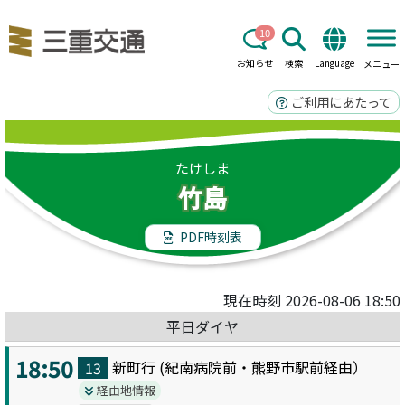
10
お知らせ
検索
Language
メニュー
ご利用にあたって
たけしま
竹島
PDF時刻表
現在時刻 2026-08-06 18:50
平日ダイヤ
18:50
新町
行 (
紀南病院前・熊野市駅前
経由）
13
経由地情報