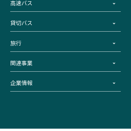
高速バス
主要停留所案内図・時刻表
地区別路線図
鳥羽・伊勢・県内各地 ～東京・埼玉
貸切バス
路線バスのご利用方法
南紀・VISON～横浜・東京・埼玉
運賃・乗車券・乗車券発売窓口
四日市～京都
観光バスの種類・設備
旅行
三重交通接近情報バスロケーションシステム
伊賀～名古屋
貸切バスのご利用について
ダイヤ改正情報
長島温泉～名古屋・栄
よくあるご質問
バスツアー・旅行
関連事業
迂回・休止について
南紀～VISON～名古屋
お問い合わせ
貸切バス団体旅行
臨時バスについて
湯の山温泉～名古屋
窓口案内
生命保険・損害保険
企業情報
伊勢二見鳥羽周遊バスCANばす
桑名・長島温泉・金城ふ頭駅～中部国際空港
美し国周遊ばす
自家用自動車車両運行管理
「みえブルーライン」（三重大学病院直通バ
（休止中）
よくあるご質問
大型自動車車検鈑金
会社情報
ス）
四日市～中部国際空港（休止中）
お問い合わせ
バス・タクシー交通広告
IR・決算情報
アンパンマンミュージアムバス
その他の高速バス
ITサービス（RPA業務自動化支援）
三重交通の取組み・CSR
VISON（ヴィソン）へのアクセス
異常事態発生時のお願い
観光コンサルティング
採用情報
神都ライナー
お客様駐車場のご案内