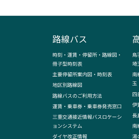
路線バス
時刻・運賃・停留所・路線図・
鳥
冊子型時刻表
埼
主要停留所案内図・時刻表
南
玉
地区別路線図
四
路線バスのご利用方法
伊
運賃・乗車券・乗車券発売窓口
長
三重交通接近情報バスロケーシ
ョンシステム
南
ダイヤ改正情報
湯