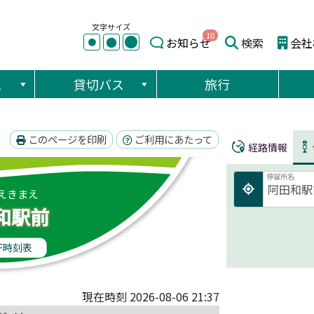
文字サイズ
10
●
●
お知らせ
検索
会社
●
ス
貸切バス
旅行
このページを印刷
ご利用にあたって
経路情報
停留所名
えきまえ
和駅前
F時刻表
現在時刻 2026-08-06 21:37