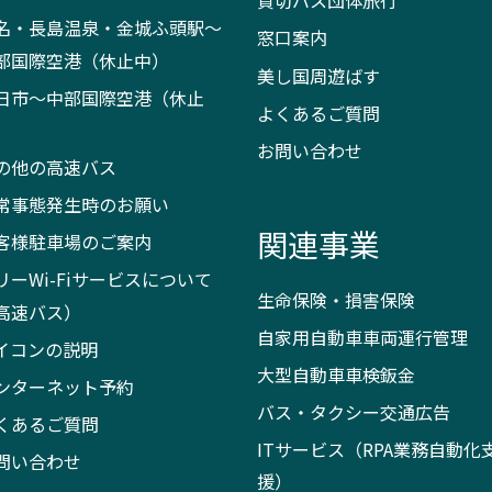
貸切バス団体旅行
名・長島温泉・金城ふ頭駅～
窓口案内
部国際空港（休止中）
美し国周遊ばす
日市～中部国際空港（休止
よくあるご質問
）
お問い合わせ
の他の高速バス
常事態発生時のお願い
関連事業
客様駐車場のご案内
リーWi-Fiサービスについて
生命保険・損害保険
高速バス）
自家用自動車車両運行管理
イコンの説明
大型自動車車検鈑金
ンターネット予約
バス・タクシー交通広告
くあるご質問
ITサービス（RPA業務自動化
問い合わせ
援）