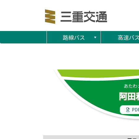
路線バス
高速バ
あたわ
阿田
PD