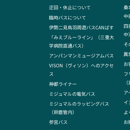
迂回・休止について
桑
中
臨時バスについて
四
伊勢二見鳥羽周遊バスCANばす
中
「みえブルーライン」（三重大
そ
学病院直通バス）
異
アンパンマンミュージアムバス
お
VISON（ヴィソン）へのアクセ
ス
フ
（
神都ライナー
ア
ミジュマルの電気バス
イ
ミジュマルのラッピングバス
（鈴鹿管内）
よ
参宮バス
お