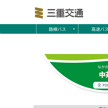
路線バス
高速バ
なか
中
PD