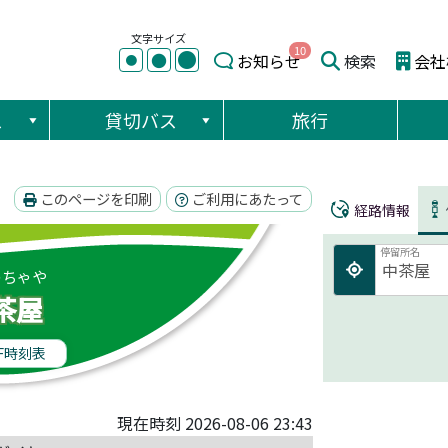
文字サイズ
10
●
●
お知らせ
検索
会社
●
ス
貸切バス
旅行
このページを印刷
ご利用にあたって
経路情報
停留所名
のちゃや
茶屋
F時刻表
現在時刻 2026-08-06 23:43