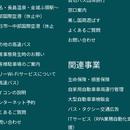
貸切バス団体旅行
名・長島温泉・金城ふ頭駅～
窓口案内
部国際空港（休止中）
美し国周遊ばす
日市～中部国際空港（休止
よくあるご質問
）
お問い合わせ
の他の高速バス
常事態発生時のお願い
関連事業
客様駐車場のご案内
リーWi-Fiサービスについて
生命保険・損害保険
高速バス）
自家用自動車車両運行管理
イコンの説明
大型自動車車検鈑金
ンターネット予約
バス・タクシー交通広告
くあるご質問
ITサービス（RPA業務自動化
問い合わせ
援）