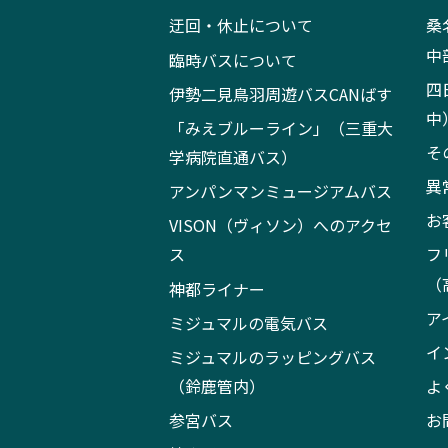
迂回・休止について
桑
中
臨時バスについて
四
伊勢二見鳥羽周遊バスCANばす
中
「みえブルーライン」（三重大
そ
学病院直通バス）
異
アンパンマンミュージアムバス
お
VISON（ヴィソン）へのアクセ
ス
フ
（
神都ライナー
ア
ミジュマルの電気バス
イ
ミジュマルのラッピングバス
（鈴鹿管内）
よ
参宮バス
お