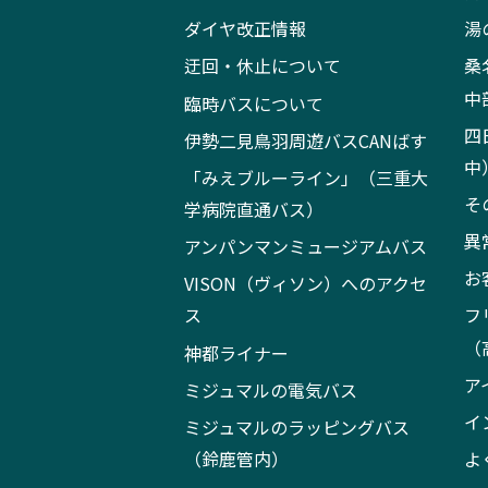
ダイヤ改正情報
湯
迂回・休止について
桑
中
臨時バスについて
四
伊勢二見鳥羽周遊バスCANばす
中
「みえブルーライン」（三重大
そ
学病院直通バス）
異
アンパンマンミュージアムバス
お
VISON（ヴィソン）へのアクセ
ス
フ
（
神都ライナー
ア
ミジュマルの電気バス
イ
ミジュマルのラッピングバス
（鈴鹿管内）
よ