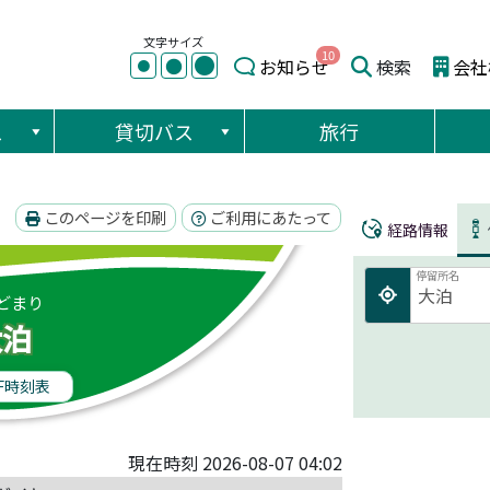
文字サイズ
10
●
●
お知らせ
検索
会社
●
ス
貸切バス
旅行
このページを印刷
ご利用にあたって
経路情報
停留所名
どまり
大泊
F時刻表
現在時刻 2026-08-07 04:02