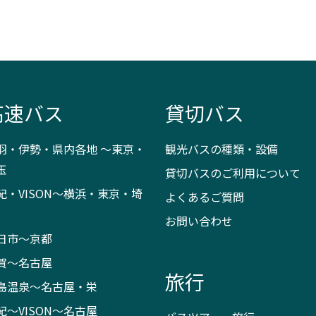
高速バス
貸切バス
羽・伊勢・県内各地 ～東京・
観光バスの種類・設備
玉
貸切バスのご利用について
紀・VISON～横浜・東京・埼
よくあるご質問
お問い合わせ
日市～京都
賀～名古屋
旅行
島温泉～名古屋・栄
紀～VISON～名古屋