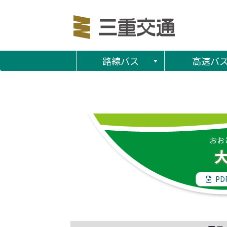
路線バス
高速バ
おお
PD