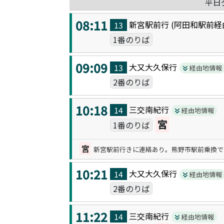
平日
08:11
新宮駅前
行 (
阿田和駅前
経
13
1番のりば
09:09
大又大久保
行
13
経由地情報
2番のりば
10:18
三交南紀
行
14
経由地情報
宮
1番のりば
宮
新宮駅前行きに連絡あり。熊野市駅前乗換で
10:21
大又大久保
行
14
経由地情報
2番のりば
11:22
三交南紀
行
14
経由地情報