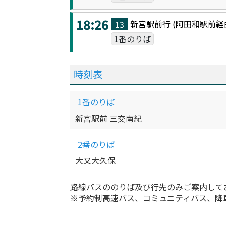
18:26
新宮駅前
行 (
阿田和駅前
経
13
1番のりば
時刻表
1番のりば
新宮駅前 三交南紀
2番のりば
大又大久保
路線バスののりば及び行先のみご案内して
※予約制高速バス、コミュニティバス、降