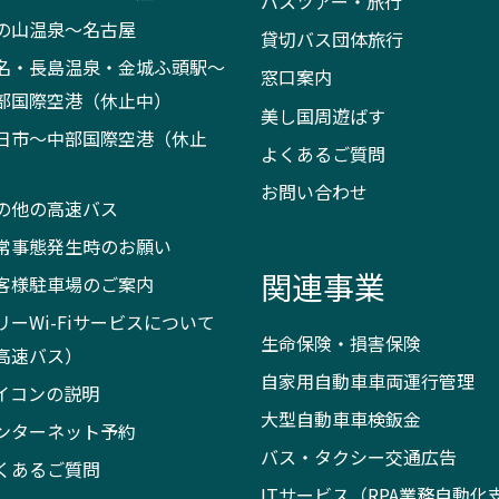
バスツアー・旅行
の山温泉～名古屋
貸切バス団体旅行
名・長島温泉・金城ふ頭駅～
窓口案内
部国際空港（休止中）
美し国周遊ばす
日市～中部国際空港（休止
よくあるご質問
）
お問い合わせ
の他の高速バス
常事態発生時のお願い
関連事業
客様駐車場のご案内
リーWi-Fiサービスについて
生命保険・損害保険
高速バス）
自家用自動車車両運行管理
イコンの説明
大型自動車車検鈑金
ンターネット予約
バス・タクシー交通広告
くあるご質問
ITサービス（RPA業務自動化