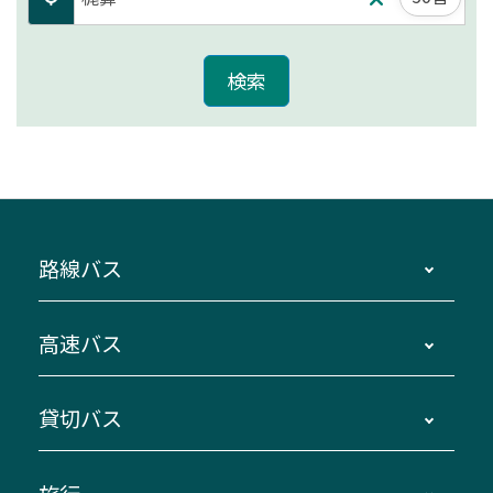
路線バス
時刻・運賃・停留所・路線図・冊子型時刻表
高速バス
主要停留所案内図・時刻表
地区別路線図
鳥羽・伊勢・県内各地 ～東京・埼玉
貸切バス
路線バスのご利用方法
南紀・VISON～横浜・東京・埼玉
運賃・乗車券・乗車券発売窓口
四日市～京都
観光バスの種類・設備