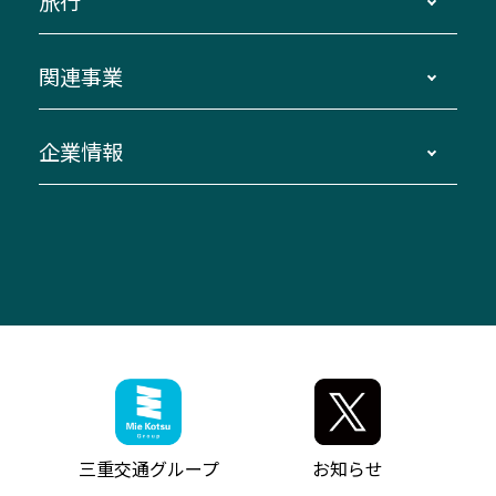
旅行
三重交通接近情報バスロケーションシステム
伊賀～名古屋
貸切バスのご利用について
ダイヤ改正情報
長島温泉～名古屋・栄
よくあるご質問
バスツアー・旅行
関連事業
迂回・休止について
南紀～VISON～名古屋
お問い合わせ
貸切バス団体旅行
臨時バスについて
湯の山温泉～名古屋
窓口案内
生命保険・損害保険
企業情報
伊勢二見鳥羽周遊バスCANばす
桑名・長島温泉・金城ふ頭駅～中部国際空港
美し国周遊ばす
自家用自動車車両運行管理
「みえブルーライン」（三重大学病院直通バ
（休止中）
よくあるご質問
大型自動車車検鈑金
会社情報
ス）
四日市～中部国際空港（休止中）
お問い合わせ
バス・タクシー交通広告
IR・決算情報
アンパンマンミュージアムバス
その他の高速バス
ITサービス（RPA業務自動化支援）
三重交通の取組み・CSR
VISON（ヴィソン）へのアクセス
異常事態発生時のお願い
観光コンサルティング
採用情報
神都ライナー
お客様駐車場のご案内
月極駐車場（津市内）
三重交通公式キャラクター
ミジュマルの電気バス
フリーWi-Fiサービスについて（高速バス）
ザ・バスコレクション三重交通バスセット
ファンコーナー
ミジュマルのラッピングバス（鈴鹿管内）
アイコンの説明
三重交通公式グッズ
お問い合わせ
参宮バス
インターネット予約
お知らせ・最新情報一覧
三重交通グループ
お知らせ
神都バス
よくあるご質問
ニュースリリース