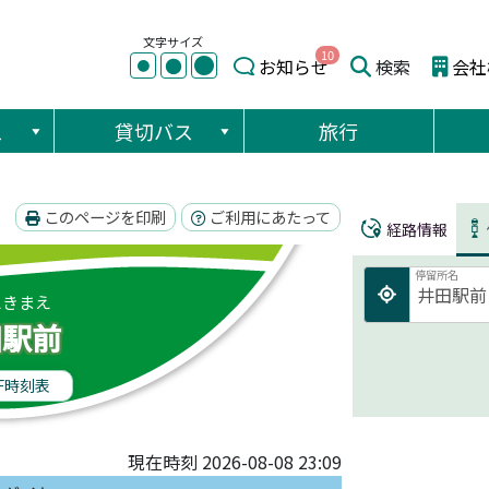
文字サイズ
10
●
●
お知らせ
検索
会社
●
ス
貸切バス
旅行
このページを印刷
ご利用にあたって
経路情報
停留所名
えきまえ
田駅前
F時刻表
現在時刻 2026-08-08 23:09