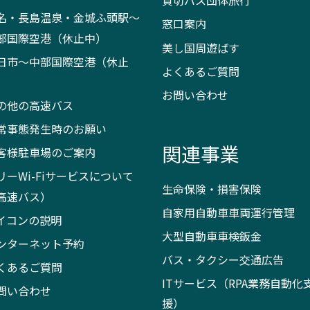
貸切バス団体旅行
名・長島温泉・金城ふ頭駅～
窓口案内
部国際空港（休止中）
美し国周遊ばす
日市～中部国際空港（休止
よくあるご質問
）
お問い合わせ
の他の高速バス
常事態発生時のお願い
関連事業
客様駐車場のご案内
リーWi-Fiサービスについて
生命保険・損害保険
高速バス）
自家用自動車車両運行管理
イコンの説明
大型自動車車検鈑金
ンターネット予約
バス・タクシー交通広告
くあるご質問
ITサービス（RPA業務自動化
問い合わせ
援）