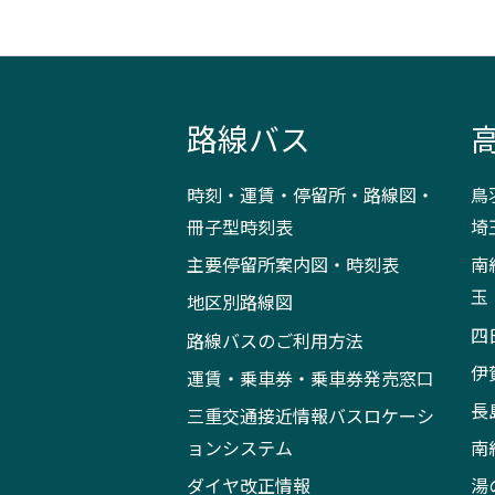
路線バス
時刻・運賃・停留所・路線図・
鳥
冊子型時刻表
埼
主要停留所案内図・時刻表
南
玉
地区別路線図
四
路線バスのご利用方法
伊
運賃・乗車券・乗車券発売窓口
長
三重交通接近情報バスロケーシ
ョンシステム
南
ダイヤ改正情報
湯