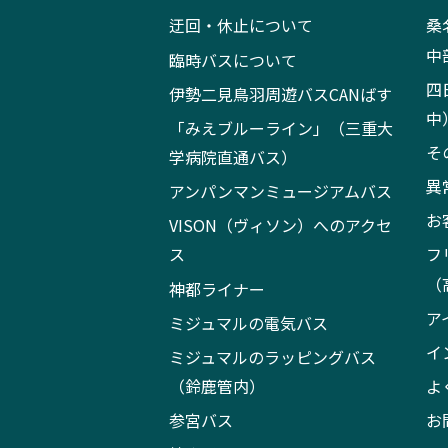
迂回・休止について
桑
中
臨時バスについて
四
伊勢二見鳥羽周遊バスCANばす
中
「みえブルーライン」（三重大
そ
学病院直通バス）
異
アンパンマンミュージアムバス
お
VISON（ヴィソン）へのアクセ
ス
フ
（
神都ライナー
ア
ミジュマルの電気バス
イ
ミジュマルのラッピングバス
（鈴鹿管内）
よ
参宮バス
お