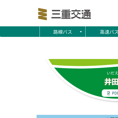
路線バス
高速バ
いだ
井
PD