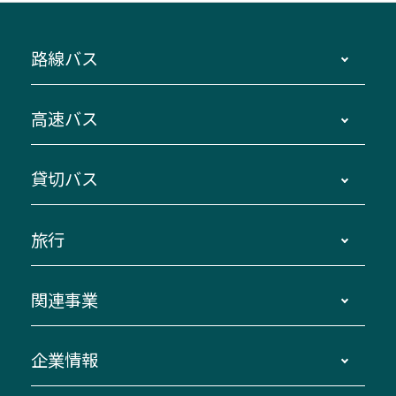
路線バス
時刻・運賃・停留所・路線図・冊子型時刻表
高速バス
主要停留所案内図・時刻表
地区別路線図
鳥羽・伊勢・県内各地 ～東京・埼玉
貸切バス
路線バスのご利用方法
南紀・VISON～横浜・東京・埼玉
運賃・乗車券・乗車券発売窓口
四日市～京都
観光バスの種類・設備
旅行
三重交通接近情報バスロケーションシステム
伊賀～名古屋
貸切バスのご利用について
ダイヤ改正情報
長島温泉～名古屋・栄
よくあるご質問
バスツアー・旅行
関連事業
迂回・休止について
南紀～VISON～名古屋
お問い合わせ
貸切バス団体旅行
臨時バスについて
湯の山温泉～名古屋
窓口案内
生命保険・損害保険
企業情報
伊勢二見鳥羽周遊バスCANばす
桑名・長島温泉・金城ふ頭駅～中部国際空港
美し国周遊ばす
自家用自動車車両運行管理
「みえブルーライン」（三重大学病院直通バ
（休止中）