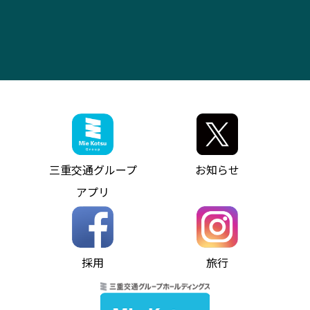
よくあるご質問
大型自動車車検鈑金
会社情報
ス）
四日市～中部国際空港（休止中）
お問い合わせ
バス・タクシー交通広告
IR・決算情報
アンパンマンミュージアムバス
その他の高速バス
ITサービス（RPA業務自動化支援）
三重交通の取組み・CSR
VISON（ヴィソン）へのアクセス
異常事態発生時のお願い
観光コンサルティング
採用情報
神都ライナー
お客様駐車場のご案内
月極駐車場（津市内）
三重交通公式キャラクター
ミジュマルの電気バス
フリーWi-Fiサービスについて（高速バス）
ザ・バスコレクション三重交通バスセット
ファンコーナー
ミジュマルのラッピングバス（鈴鹿管内）
アイコンの説明
三重交通公式グッズ
お問い合わせ
参宮バス
インターネット予約
お知らせ・最新情報一覧
三重交通グループ
お知らせ
神都バス
よくあるご質問
ニュースリリース
アプリ
パールシャトル
お問い合わせ
お問い合わせ
バス情報の見える化
個人情報保護方針
コミュニティバス
ソーシャルメディア運用ポリシー
バス・タクシー交通広告
採用
旅行
ホームページのご利用にあたって
異常事態発生時のお願い
Notes for Using this Website
よくあるご質問