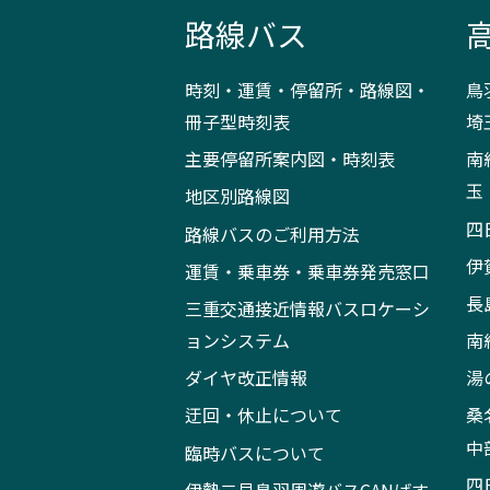
路線バス
時刻・運賃・停留所・路線図・
鳥
冊子型時刻表
埼
主要停留所案内図・時刻表
南
玉
地区別路線図
四
路線バスのご利用方法
伊
運賃・乗車券・乗車券発売窓口
長
三重交通接近情報バスロケーシ
ョンシステム
南
ダイヤ改正情報
湯
迂回・休止について
桑
中
臨時バスについて
四
伊勢二見鳥羽周遊バスCANばす