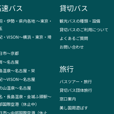
高速バス
貸切バス
羽・伊勢・県内各地 ～東京・
観光バスの種類・設備
玉
貸切バスのご利用について
紀・VISON～横浜・東京・埼
よくあるご質問
お問い合わせ
日市～京都
賀～名古屋
旅行
島温泉～名古屋・栄
紀～VISON～名古屋
バスツアー・旅行
の山温泉～名古屋
貸切バス団体旅行
名・長島温泉・金城ふ頭駅～
窓口案内
部国際空港（休止中）
美し国周遊ばす
日市～中部国際空港（休止