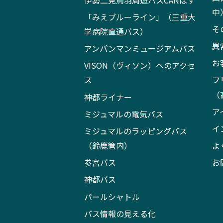
中
「みえブルーライン」（三重大
そ
学病院直通バス）
異
アンパンマンミュージアムバス
お
VISON（ヴィソン）へのアクセ
ス
フ
（
神都ライナー
ア
ミジュマルの電気バス
イ
ミジュマルのラッピングバス
（鈴鹿管内）
よ
参宮バス
お
神都バス
パールシャトル
バス情報の見える化