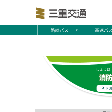
路線バス
高速バ
しょうぼ
消
PD