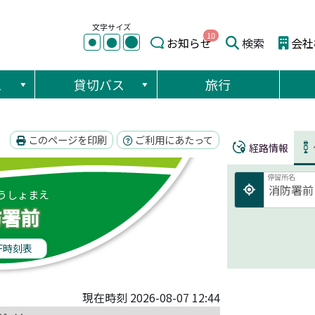
文字サイズ
10
●
●
お知らせ
検索
会社
●
ス
貸切バス
旅行
このページを印刷
ご利用にあたって
経路情報
停留所名
うしょまえ
防署前
F時刻表
現在時刻 2026-08-07 12:44