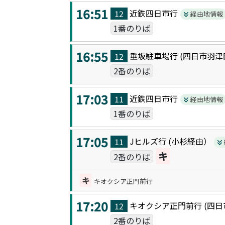
16:51
近鉄四日市
行
12
経由地情報
1番のりば
16:55
垂坂駐車場
行 (
四日市羽津
12
2番のりば
17:03
近鉄四日市
行
11
経由地情報
1番のりば
17:05
Jヒルズ
行 (
小杉
経由）
11
キ
2番のりば
キ
キオクシア正門前行
17:20
キオクシア正門前
行 (
四日
12
2番のりば