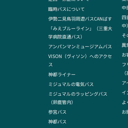
中
臨時バスについて
四
伊勢二見鳥羽周遊バスCANばす
中
「みえブルーライン」（三重大
そ
学病院直通バス）
異
アンパンマンミュージアムバス
お
VISON（ヴィソン）へのアクセ
ス
フ
（
神都ライナー
ア
ミジュマルの電気バス
イ
ミジュマルのラッピングバス
（鈴鹿管内）
よ
参宮バス
お
神都バス