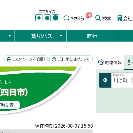
文字サイズ
10
●
●
お知らせ
検索
会社
●
ス
貸切バス
旅行
このページを印刷
ご利用にあたって
経路情報
停留所名
らまち
（四日市）
F時刻表
現在時刻 2026-08-07 15:58