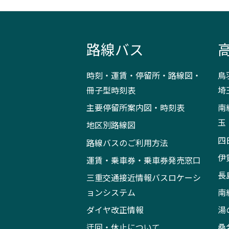
路線バス
時刻・運賃・停留所・路線図・
鳥
冊子型時刻表
埼
主要停留所案内図・時刻表
南
玉
地区別路線図
四
路線バスのご利用方法
伊
運賃・乗車券・乗車券発売窓口
長
三重交通接近情報バスロケーシ
ョンシステム
南
ダイヤ改正情報
湯
迂回・休止について
桑