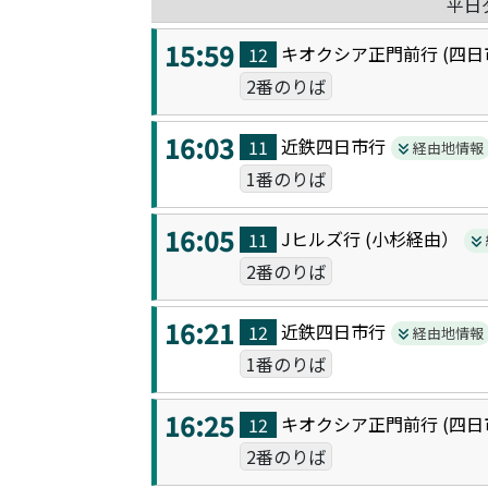
平日
15:59
キオクシア正門前
行 (
四日
12
2番のりば
16:03
近鉄四日市
行
11
経由地情報
1番のりば
16:05
Jヒルズ
行 (
小杉
経由）
11
2番のりば
16:21
近鉄四日市
行
12
経由地情報
1番のりば
16:25
キオクシア正門前
行 (
四日
12
2番のりば