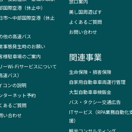
窓口案内
部国際空港（休止中）
美し国周遊ばす
日市～中部国際空港（休止
よくあるご質問
）
お問い合わせ
の他の高速バス
常事態発生時のお願い
関連事業
客様駐車場のご案内
リーWi-Fiサービスについて
生命保険・損害保険
高速バス）
自家用自動車車両運行管理
イコンの説明
大型自動車車検鈑金
ンターネット予約
バス・タクシー交通広告
くあるご質問
ITサービス（RPA業務自動化
問い合わせ
援）
観光コンサルティング