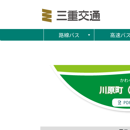
路線バス
高速バ
かわ
川原町
PD