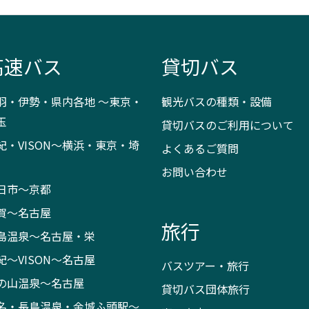
高速バス
貸切バス
羽・伊勢・県内各地 ～東京・
観光バスの種類・設備
玉
貸切バスのご利用について
紀・VISON～横浜・東京・埼
よくあるご質問
お問い合わせ
日市～京都
賀～名古屋
旅行
島温泉～名古屋・栄
紀～VISON～名古屋
バスツアー・旅行
の山温泉～名古屋
貸切バス団体旅行
名・長島温泉・金城ふ頭駅～