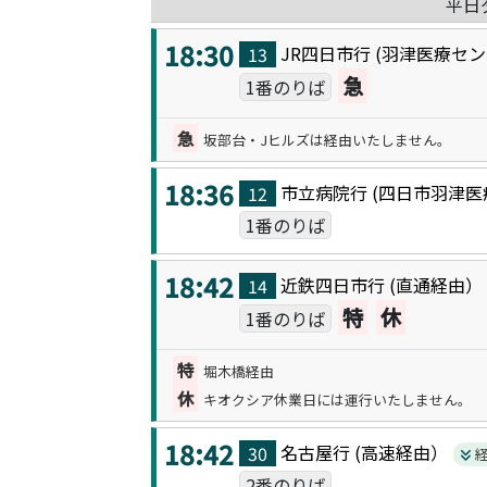
平日
18:30
JR四日市
行 (
羽津医療セン
13
急
1番のりば
急
坂部台・Jヒルズは経由いたしません。
18:36
市立病院
行 (
四日市羽津医
12
1番のりば
18:42
近鉄四日市
行 (
直通
経由
14
特
休
1番のりば
特
堀木橋経由
休
キオクシア休業日には運行いたしません。
18:42
名古屋
行 (
高速
経由）
30
2番のりば