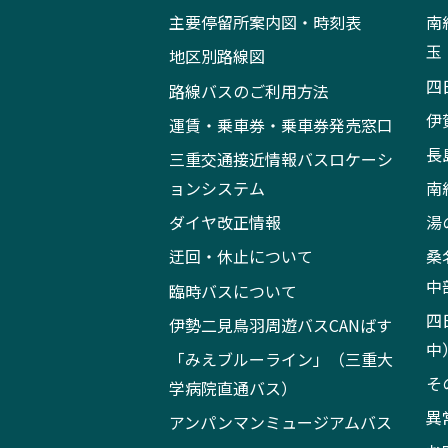
主要停留所案内図・時刻表
南
玉
地区別路線図
四
路線バスのご利用方法
伊
運賃・乗車券・乗車券発売窓口
長
三重交通接近情報バスロケーシ
ョンシステム
南
ダイヤ改正情報
湯
迂回・休止について
桑
中
臨時バスについて
四
伊勢二見鳥羽周遊バスCANばす
中
「みえブルーライン」（三重大
そ
学病院直通バス）
異
アンパンマンミュージアムバス