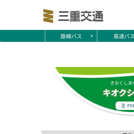
路線バス
高速バ
きおくしあ
キオク
PD