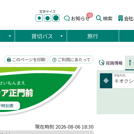
文字サイズ
10
●
●
お知らせ
検索
会社
●
ス
貸切バス
旅行
このページを印刷
ご利用にあたって
経路情報
停留所名
せいもんまえ
シア正門前
F時刻表
現在時刻 2026-08-06 18:30