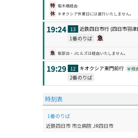
特
堀木橋経由
休
キオクシア休業日には運行いたしません。
19:24
近鉄四日市
行 (
四日市羽津
13
急
1番のりば
急
坂部台・Jヒルズは経由いたしません。
19:29
キオクシア東門前
行
12
経
2番のりば
時刻表
1番のりば
近鉄四日市 市立病院 JR四日市