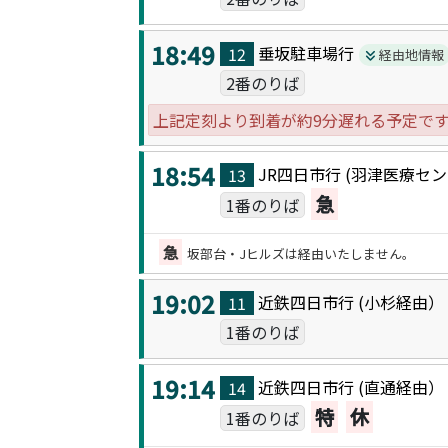
18:49
垂坂駐車場
行
12
経由地情報
2番のりば
上記定刻より到着が約9分遅れる予定で
18:54
JR四日市
行 (
羽津医療セン
13
急
1番のりば
急
坂部台・Jヒルズは経由いたしません。
19:02
近鉄四日市
行 (
小杉
経由
11
1番のりば
19:14
近鉄四日市
行 (
直通
経由
14
特
休
1番のりば