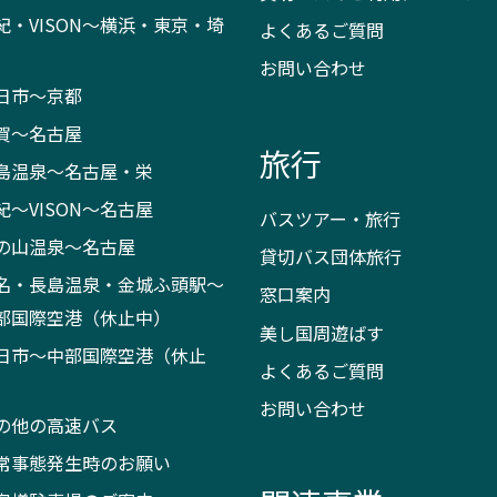
紀・VISON～横浜・東京・埼
よくあるご質問
お問い合わせ
日市～京都
賀～名古屋
旅行
島温泉～名古屋・栄
紀～VISON～名古屋
バスツアー・旅行
の山温泉～名古屋
貸切バス団体旅行
名・長島温泉・金城ふ頭駅～
窓口案内
部国際空港（休止中）
美し国周遊ばす
日市～中部国際空港（休止
よくあるご質問
）
お問い合わせ
の他の高速バス
常事態発生時のお願い