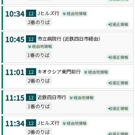
10:34
Jヒルズ
行
12
経由地情報
2番のりば
接近情報
10:45
市立病院
行 (
近鉄四日市
経由）
12
経由地情報
1番のりば
接近情報
11:01
キオクシア東門前
行
12
経由地情報
2番のりば
接近情報
11:15
近鉄四日市
行
12
経由地情報
1番のりば
接近情報
11:34
Jヒルズ
行
12
経由地情報
2番のりば
接近情報