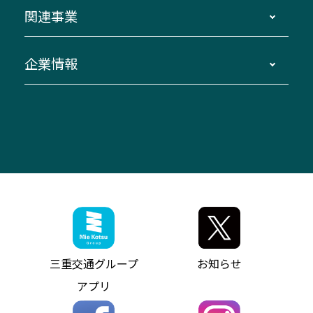
よくあるご質問
バスツアー・旅行
関連事業
迂回・休止について
南紀～VISON～名古屋
お問い合わせ
貸切バス団体旅行
臨時バスについて
湯の山温泉～名古屋
窓口案内
生命保険・損害保険
企業情報
伊勢二見鳥羽周遊バスCANばす
桑名・長島温泉・金城ふ頭駅～中部国際空港
美し国周遊ばす
自家用自動車車両運行管理
「みえブルーライン」（三重大学病院直通バ
（休止中）
よくあるご質問
大型自動車車検鈑金
会社情報
ス）
四日市～中部国際空港（休止中）
お問い合わせ
バス・タクシー交通広告
IR・決算情報
アンパンマンミュージアムバス
その他の高速バス
ITサービス（RPA業務自動化支援）
三重交通の取組み・CSR
VISON（ヴィソン）へのアクセス
異常事態発生時のお願い
観光コンサルティング
採用情報
神都ライナー
お客様駐車場のご案内
月極駐車場（津市内）
三重交通公式キャラクター
ミジュマルの電気バス
フリーWi-Fiサービスについて（高速バス）
ザ・バスコレクション三重交通バスセット
ファンコーナー
ミジュマルのラッピングバス（鈴鹿管内）
アイコンの説明
三重交通公式グッズ
お問い合わせ
参宮バス
インターネット予約
お知らせ・最新情報一覧
三重交通グループ
お知らせ
神都バス
よくあるご質問
ニュースリリース
アプリ
パールシャトル
お問い合わせ
お問い合わせ
バス情報の見える化