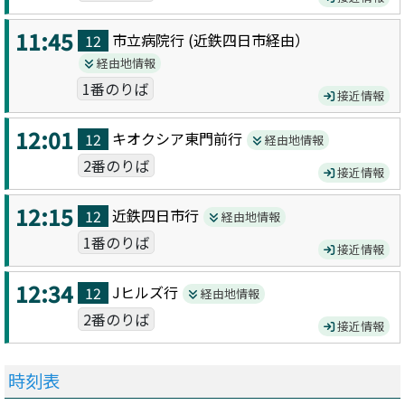
11:45
市立病院
行 (
近鉄四日市
経由）
12
経由地情報
1番のりば
接近情報
12:01
キオクシア東門前
行
12
経由地情報
2番のりば
接近情報
12:15
近鉄四日市
行
12
経由地情報
1番のりば
接近情報
12:34
Jヒルズ
行
12
経由地情報
2番のりば
接近情報
時刻表