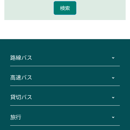
路線バス
時刻・運賃・停留所・路線図・冊子型時刻表
高速バス
主要停留所案内図・時刻表
地区別路線図
鳥羽・伊勢・県内各地 ～東京・埼玉
貸切バス
路線バスのご利用方法
南紀・VISON～横浜・東京・埼玉
運賃・乗車券・乗車券発売窓口
四日市～京都
観光バスの種類・設備
旅行
三重交通接近情報バスロケーションシステム
伊賀～名古屋
貸切バスのご利用について
ダイヤ改正情報
長島温泉～名古屋・栄