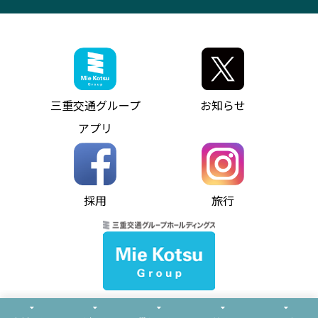
観光コンサルティング
採用情報
神都ライナー
お客様駐車場のご案内
月極駐車場（津市内）
三重交通公式キャラクター
ミジュマルの電気バス
フリーWi-Fiサービスについて（高速バス）
ザ・バスコレクション三重交通バスセット
ファンコーナー
ミジュマルのラッピングバス（鈴鹿管内）
アイコンの説明
三重交通公式グッズ
お問い合わせ
参宮バス
インターネット予約
お知らせ・最新情報一覧
三重交通グループ
お知らせ
神都バス
よくあるご質問
ニュースリリース
アプリ
パールシャトル
お問い合わせ
お問い合わせ
バス情報の見える化
個人情報保護方針
コミュニティバス
ソーシャルメディア運用ポリシー
バス・タクシー交通広告
採用
旅行
ホームページのご利用にあたって
異常事態発生時のお願い
Notes for Using this Website
よくあるご質問
推奨環境
お問い合わせ
よくあるご質問
サイトマップ
© Mie Kotsu Co.,Ltd.