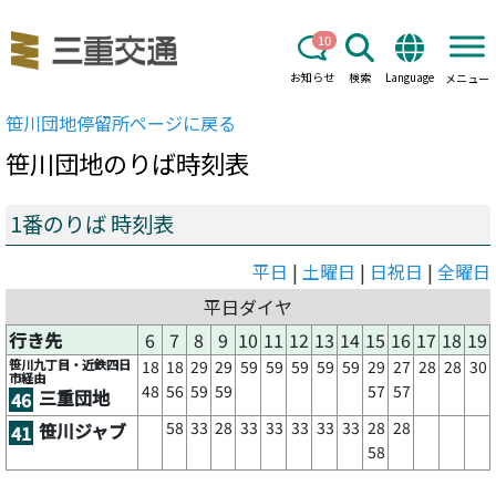
10
お知らせ
検索
Language
メニュー
笹川団地
停留所ページに戻る
笹川団地
のりば時刻表
1番のりば 時刻表
平日
|
土曜日
|
日祝日
|
全曜日
平日ダイヤ
行き先
6
7
8
9
10
11
12
13
14
15
16
17
18
19
笹川九丁目・近鉄四日
18
18
29
29
59
59
59
59
59
29
27
28
28
30
市経由
48
56
59
59
57
57
三重団地
46
58
33
28
33
33
33
33
33
28
28
笹川ジャブ
41
58