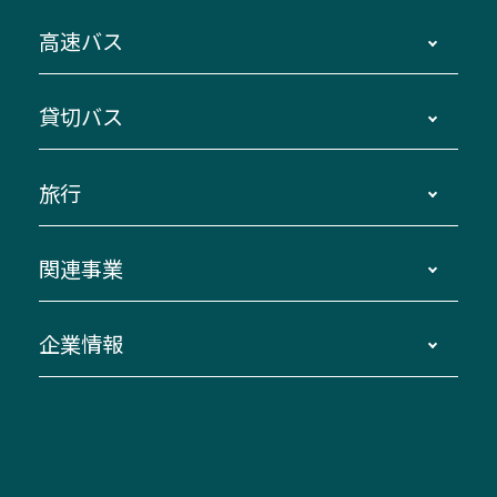
時刻・運賃・停留所・路線図・冊子型時刻表
高速バス
主要停留所案内図・時刻表
地区別路線図
鳥羽・伊勢・県内各地 ～東京・埼玉
貸切バス
路線バスのご利用方法
南紀・VISON～横浜・東京・埼玉
運賃・乗車券・乗車券発売窓口
四日市～京都
観光バスの種類・設備
旅行
三重交通接近情報バスロケーションシステム
伊賀～名古屋
貸切バスのご利用について
ダイヤ改正情報
長島温泉～名古屋・栄
よくあるご質問
バスツアー・旅行
関連事業
迂回・休止について
南紀～VISON～名古屋
お問い合わせ
貸切バス団体旅行
臨時バスについて
湯の山温泉～名古屋
窓口案内
生命保険・損害保険
企業情報
伊勢二見鳥羽周遊バスCANばす
桑名・長島温泉・金城ふ頭駅～中部国際空港
美し国周遊ばす
自家用自動車車両運行管理
「みえブルーライン」（三重大学病院直通バ
（休止中）
よくあるご質問
大型自動車車検鈑金
会社情報
ス）
四日市～中部国際空港（休止中）
お問い合わせ
バス・タクシー交通広告
IR・決算情報
アンパンマンミュージアムバス
その他の高速バス
ITサービス（RPA業務自動化支援）
三重交通の取組み・CSR
VISON（ヴィソン）へのアクセス
異常事態発生時のお願い