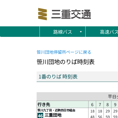
路線バス
高速バ
笹川団地
停留所ページに戻る
笹川団地
のりば時刻表
1番のりば 時刻表
平日
行き先
6
7
8
9
笹川九丁目・近鉄四日市経由
18
18
29
29
三重団地
46
48
56
59
59