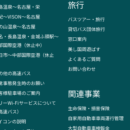
旅行
島温泉～名古屋・栄
紀～VISON～名古屋
バスツアー・旅行
の山温泉～名古屋
貸切バス団体旅行
名・長島温泉・金城ふ頭駅～
窓口案内
部国際空港（休止中）
美し国周遊ばす
日市～中部国際空港（休止
よくあるご質問
）
お問い合わせ
の他の高速バス
常事態発生時のお願い
関連事業
客様駐車場のご案内
リーWi-Fiサービスについて
生命保険・損害保険
高速バス）
自家用自動車車両運行管理
イコンの説明
大型自動車車検鈑金