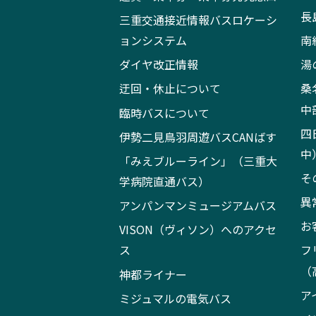
長
三重交通接近情報バスロケーシ
ョンシステム
南
ダイヤ改正情報
湯
迂回・休止について
桑
中
臨時バスについて
四
伊勢二見鳥羽周遊バスCANばす
中
「みえブルーライン」（三重大
そ
学病院直通バス）
異
アンパンマンミュージアムバス
お
VISON（ヴィソン）へのアクセ
ス
フ
（
神都ライナー
ア
ミジュマルの電気バス