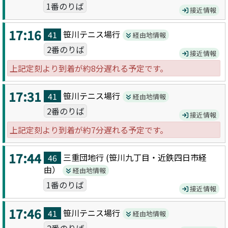
1番のりば
接近情報
17:16
笹川テニス場
行
41
経由地情報
2番のりば
接近情報
上記定刻より到着が約8分遅れる予定です。
17:31
笹川テニス場
行
41
経由地情報
2番のりば
接近情報
上記定刻より到着が約7分遅れる予定です。
17:44
三重団地
行 (
笹川九丁目・近鉄四日市
経
46
由）
経由地情報
1番のりば
接近情報
17:46
笹川テニス場
行
41
経由地情報