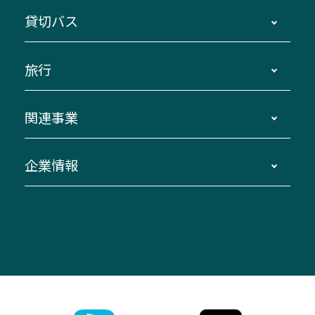
地区別路線図
鳥羽・伊勢・県内各地 ～東京・埼玉
貸切バス
路線バスのご利用方法
南紀・VISON～横浜・東京・埼玉
運賃・乗車券・乗車券発売窓口
四日市～京都
観光バスの種類・設備
旅行
三重交通接近情報バスロケーションシステム
伊賀～名古屋
貸切バスのご利用について
ダイヤ改正情報
長島温泉～名古屋・栄
よくあるご質問
バスツアー・旅行
関連事業
迂回・休止について
南紀～VISON～名古屋
お問い合わせ
貸切バス団体旅行
臨時バスについて
湯の山温泉～名古屋
窓口案内
生命保険・損害保険
企業情報
伊勢二見鳥羽周遊バスCANばす
桑名・長島温泉・金城ふ頭駅～中部国際空港
美し国周遊ばす
自家用自動車車両運行管理
「みえブルーライン」（三重大学病院直通バ
（休止中）
よくあるご質問
大型自動車車検鈑金
会社情報
ス）
四日市～中部国際空港（休止中）
お問い合わせ
バス・タクシー交通広告
IR・決算情報
アンパンマンミュージアムバス
その他の高速バス
ITサービス（RPA業務自動化支援）
三重交通の取組み・CSR
VISON（ヴィソン）へのアクセス
異常事態発生時のお願い
観光コンサルティング
採用情報
神都ライナー
お客様駐車場のご案内
月極駐車場（津市内）
三重交通公式キャラクター
ミジュマルの電気バス
フリーWi-Fiサービスについて（高速バス）
ザ・バスコレクション三重交通バスセット
ファンコーナー