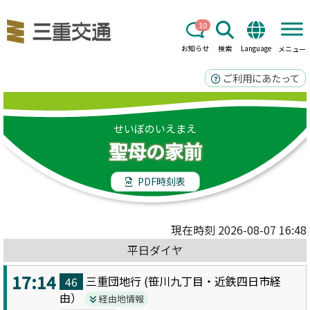
10
お知らせ
検索
Language
メニュー
ご利用にあたって
せいぼのいえまえ
聖母の家前
PDF時刻表
現在時刻 2026-08-07 16:48
平日ダイヤ
17:14
三重団地
行 (
笹川九丁目・近鉄四日市
経
46
由）
経由地情報