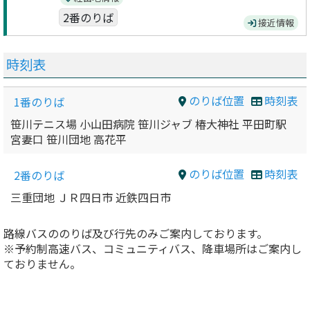
2番のりば
接近情報
時刻表
のりば位置
時刻表
1番のりば
笹川テニス場 小山田病院 笹川ジャブ 椿大神社 平田町駅
宮妻口 笹川団地 高花平
のりば位置
時刻表
2番のりば
三重団地 ＪＲ四日市 近鉄四日市
路線バスののりば及び行先のみご案内しております。
※予約制高速バス、コミュニティバス、降車場所はご案内し
ておりません。