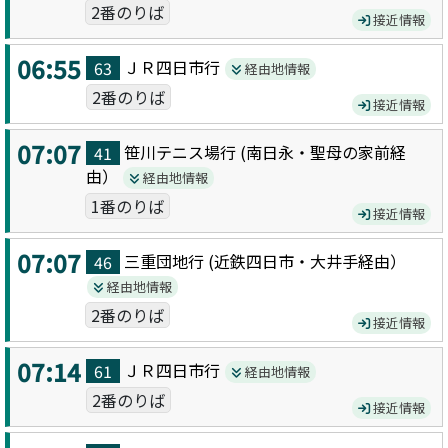
2番のりば
接近情報
06:55
ＪＲ四日市
行
63
経由地情報
2番のりば
接近情報
07:07
笹川テニス場
行 (
南日永・聖母の家前
経
41
由）
経由地情報
1番のりば
接近情報
07:07
三重団地
行 (
近鉄四日市・大井手
経由）
46
経由地情報
2番のりば
接近情報
07:14
ＪＲ四日市
行
61
経由地情報
2番のりば
接近情報