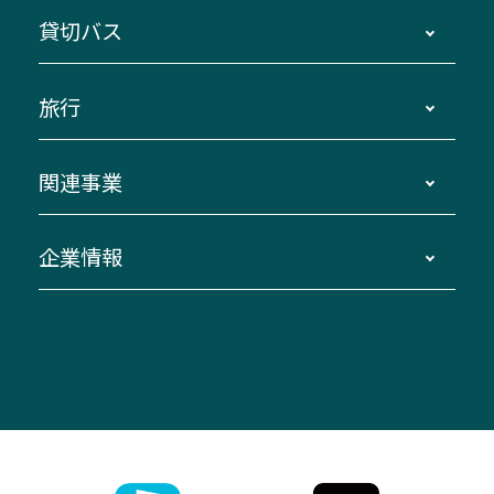
地区別路線図
鳥羽・伊勢・県内各地 ～東京・埼玉
貸切バス
路線バスのご利用方法
南紀・VISON～横浜・東京・埼玉
運賃・乗車券・乗車券発売窓口
四日市～京都
観光バスの種類・設備
旅行
三重交通接近情報バスロケーションシステム
伊賀～名古屋
貸切バスのご利用について
ダイヤ改正情報
長島温泉～名古屋・栄
よくあるご質問
バスツアー・旅行
関連事業
迂回・休止について
南紀～VISON～名古屋
お問い合わせ
貸切バス団体旅行
臨時バスについて
湯の山温泉～名古屋
窓口案内
生命保険・損害保険
企業情報
伊勢二見鳥羽周遊バスCANばす
桑名・長島温泉・金城ふ頭駅～中部国際空港
美し国周遊ばす
自家用自動車車両運行管理
「みえブルーライン」（三重大学病院直通バ
（休止中）
よくあるご質問
大型自動車車検鈑金
会社情報
ス）
四日市～中部国際空港（休止中）
お問い合わせ
バス・タクシー交通広告
IR・決算情報
アンパンマンミュージアムバス
その他の高速バス
ITサービス（RPA業務自動化支援）
三重交通の取組み・CSR
VISON（ヴィソン）へのアクセス
異常事態発生時のお願い
観光コンサルティング
採用情報
神都ライナー
お客様駐車場のご案内
月極駐車場（津市内）
三重交通公式キャラクター
ミジュマルの電気バス
フリーWi-Fiサービスについて（高速バス）
ザ・バスコレクション三重交通バスセット
ファンコーナー