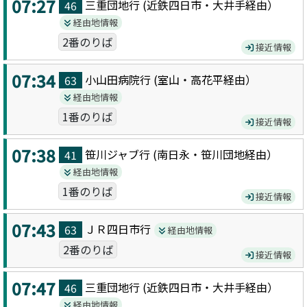
07:27
三重団地
行 (
近鉄四日市・大井手
経由）
46
経由地情報
2番のりば
接近情報
07:34
小山田病院
行 (
室山・高花平
経由）
63
経由地情報
1番のりば
接近情報
07:38
笹川ジャブ
行 (
南日永・笹川団地
経由）
41
経由地情報
1番のりば
接近情報
07:43
ＪＲ四日市
行
63
経由地情報
2番のりば
接近情報
07:47
三重団地
行 (
近鉄四日市・大井手
経由）
46
経由地情報