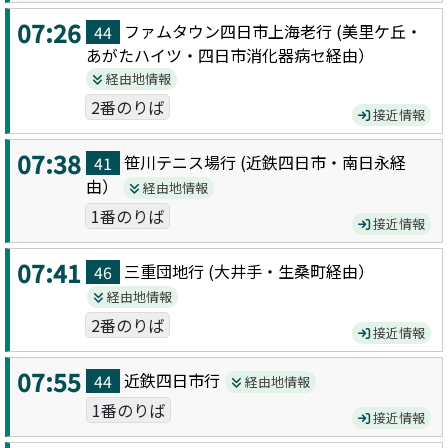
07:26
ファムタウン四日市上海老
行 (
美里ケ丘・
44
あがたハイツ・四日市消化器病セ
経由）
経由地情報
2番のりば
接近情報
07:38
笹川テニス場
行 (
近鉄四日市・南日永
経
41
由）
経由地情報
1番のりば
接近情報
07:41
三重団地
行 (
大井手・生桑町
経由）
46
経由地情報
2番のりば
接近情報
07:55
近鉄四日市
行
44
経由地情報
1番のりば
接近情報