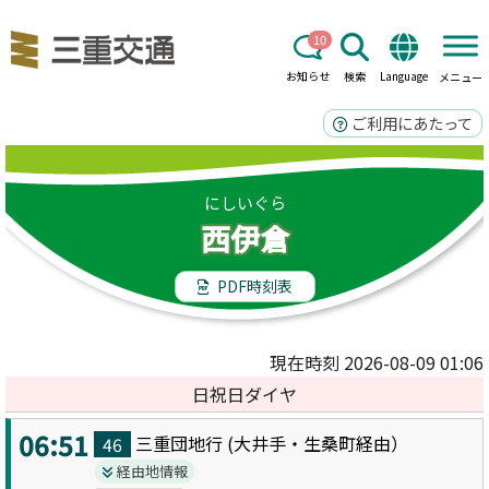
10
お知らせ
検索
Language
メニュー
ご利用にあたって
にしいぐら
西伊倉
PDF時刻表
現在時刻 2026-08-09 01:06
日祝日ダイヤ
06:51
三重団地
行 (
大井手・生桑町
経由）
46
経由地情報