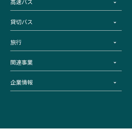
高速バス
主要停留所案内図・時刻表
地区別路線図
鳥羽・伊勢・県内各地 ～東京・埼玉
貸切バス
路線バスのご利用方法
南紀・VISON～横浜・東京・埼玉
運賃・乗車券・乗車券発売窓口
四日市～京都
観光バスの種類・設備
旅行
三重交通接近情報バスロケーションシステム
伊賀～名古屋
貸切バスのご利用について
ダイヤ改正情報
長島温泉～名古屋・栄
よくあるご質問
バスツアー・旅行
関連事業
迂回・休止について
南紀～VISON～名古屋
お問い合わせ
貸切バス団体旅行
臨時バスについて
湯の山温泉～名古屋
窓口案内
生命保険・損害保険
企業情報
伊勢二見鳥羽周遊バスCANばす
桑名・長島温泉・金城ふ頭駅～中部国際空港
美し国周遊ばす
自家用自動車車両運行管理
「みえブルーライン」（三重大学病院直通バ
（休止中）
よくあるご質問
大型自動車車検鈑金
会社情報
ス）
四日市～中部国際空港（休止中）
お問い合わせ
バス・タクシー交通広告
IR・決算情報
アンパンマンミュージアムバス
その他の高速バス
ITサービス（RPA業務自動化支援）
三重交通の取組み・CSR
VISON（ヴィソン）へのアクセス
異常事態発生時のお願い
観光コンサルティング
採用情報
神都ライナー
お客様駐車場のご案内