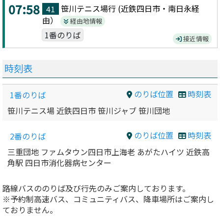
07:58
笹川テニス場
行 (
近鉄四日市・南日永
経
41
由）
経由地情報
1番のりば
接近情報
時刻表
のりば位置
時刻表
1番のりば
笹川テニス場 近鉄四日市 笹川ジャブ 笹川団地
のりば位置
時刻表
2番のりば
三重団地 ファムタウン四日市上海老 あがたハイツ 近鉄高
角駅 四日市消化器病センター
路線バスののりば及び行先のみご案内しております。
※予約制高速バス、コミュニティバス、降車場所はご案内し
ておりません。