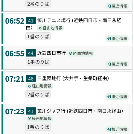
2番のりば
接近情報
06:52
笹川テニス場
行 (
近鉄四日市・南日永
経
41
由）
経由地情報
1番のりば
接近情報
06:55
近鉄四日市
行
44
経由地情報
1番のりば
接近情報
07:21
三重団地
行 (
大井手・生桑町
経由）
46
経由地情報
2番のりば
接近情報
07:23
笹川ジャブ
行 (
近鉄四日市・南日永
経由）
41
経由地情報
1番のりば
接近情報