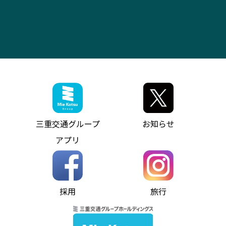
よくあるご質問
大型自動車車検鈑金
会社情報
ス）
四日市～中部国際空港（休止中）
お問い合わせ
バス・タクシー交通広告
IR・決算情報
アンパンマンミュージアムバス
その他の高速バス
ITサービス（RPA業務自動化支援）
三重交通の取組み・CSR
VISON（ヴィソン）へのアクセス
異常事態発生時のお願い
観光コンサルティング
採用情報
神都ライナー
お客様駐車場のご案内
月極駐車場（津市内）
三重交通公式キャラクター
ミジュマルの電気バス
フリーWi-Fiサービスについて（高速バス）
ザ・バスコレクション三重交通バスセット
ファンコーナー
ミジュマルのラッピングバス（鈴鹿管内）
アイコンの説明
三重交通公式グッズ
お問い合わせ
参宮バス
インターネット予約
お知らせ・最新情報一覧
三重交通グループ
お知らせ
神都バス
よくあるご質問
ニュースリリース
アプリ
パールシャトル
お問い合わせ
お問い合わせ
バス情報の見える化
個人情報保護方針
コミュニティバス
ソーシャルメディア運用ポリシー
バス・タクシー交通広告
採用
旅行
ホームページのご利用にあたって
異常事態発生時のお願い
Notes for Using this Website
よくあるご質問