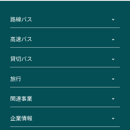
路線バス
時刻・運賃・停留所・路線図・冊子型時刻表
高速バス
主要停留所案内図・時刻表
地区別路線図
鳥羽・伊勢・県内各地 ～東京・埼玉
貸切バス
路線バスのご利用方法
南紀・VISON～横浜・東京・埼玉
運賃・乗車券・乗車券発売窓口
四日市～京都
観光バスの種類・設備
旅行
三重交通接近情報バスロケーションシステム
伊賀～名古屋
貸切バスのご利用について
ダイヤ改正情報
長島温泉～名古屋・栄
よくあるご質問
バスツアー・旅行
関連事業
迂回・休止について
南紀～VISON～名古屋
お問い合わせ
貸切バス団体旅行
臨時バスについて
湯の山温泉～名古屋
窓口案内
生命保険・損害保険
企業情報
伊勢二見鳥羽周遊バスCANばす
桑名・長島温泉・金城ふ頭駅～中部国際空港
美し国周遊ばす
自家用自動車車両運行管理
「みえブルーライン」（三重大学病院直通バ
（休止中）