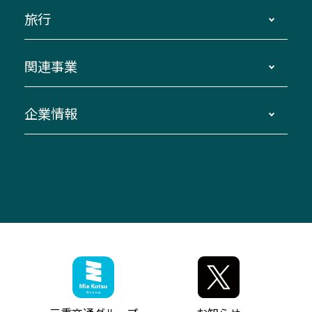
運賃・乗車券・乗車券発売窓口
四日市～京都
観光バスの種類・設備
旅行
三重交通接近情報バスロケーションシステム
伊賀～名古屋
貸切バスのご利用について
ダイヤ改正情報
長島温泉～名古屋・栄
よくあるご質問
バスツアー・旅行
関連事業
迂回・休止について
南紀～VISON～名古屋
お問い合わせ
貸切バス団体旅行
臨時バスについて
湯の山温泉～名古屋
窓口案内
生命保険・損害保険
企業情報
伊勢二見鳥羽周遊バスCANばす
桑名・長島温泉・金城ふ頭駅～中部国際空港
美し国周遊ばす
自家用自動車車両運行管理
「みえブルーライン」（三重大学病院直通バ
（休止中）
よくあるご質問
大型自動車車検鈑金
会社情報
ス）
四日市～中部国際空港（休止中）
お問い合わせ
バス・タクシー交通広告
IR・決算情報
アンパンマンミュージアムバス
その他の高速バス
ITサービス（RPA業務自動化支援）
三重交通の取組み・CSR
VISON（ヴィソン）へのアクセス
異常事態発生時のお願い
観光コンサルティング
採用情報
神都ライナー
お客様駐車場のご案内
月極駐車場（津市内）
三重交通公式キャラクター
ミジュマルの電気バス
フリーWi-Fiサービスについて（高速バス）
ザ・バスコレクション三重交通バスセット
ファンコーナー
ミジュマルのラッピングバス（鈴鹿管内）
アイコンの説明
三重交通公式グッズ
お問い合わせ
参宮バス
インターネット予約
お知らせ・最新情報一覧