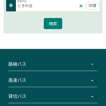
停留所名
50音
路線バス
時刻・運賃・停留所・路線図・冊子型時刻表
高速バス
主要停留所案内図・時刻表
地区別路線図
鳥羽・伊勢・県内各地 ～東京・埼玉
貸切バス
路線バスのご利用方法
南紀・VISON～横浜・東京・埼玉