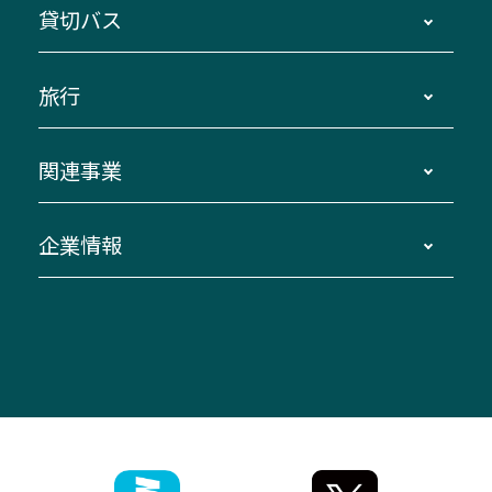
鳥羽・伊勢・県内各地 ～東京・埼玉
貸切バス
路線バスのご利用方法
南紀・VISON～横浜・東京・埼玉
運賃・乗車券・乗車券発売窓口
四日市～京都
観光バスの種類・設備
旅行
三重交通接近情報バスロケーションシステム
伊賀～名古屋
貸切バスのご利用について
ダイヤ改正情報
長島温泉～名古屋・栄
よくあるご質問
バスツアー・旅行
関連事業
迂回・休止について
南紀～VISON～名古屋
お問い合わせ
貸切バス団体旅行
臨時バスについて
湯の山温泉～名古屋
窓口案内
生命保険・損害保険
企業情報
伊勢二見鳥羽周遊バスCANばす
桑名・長島温泉・金城ふ頭駅～中部国際空港
美し国周遊ばす
自家用自動車車両運行管理
「みえブルーライン」（三重大学病院直通バ
（休止中）
よくあるご質問
大型自動車車検鈑金
会社情報
ス）
四日市～中部国際空港（休止中）
お問い合わせ
バス・タクシー交通広告
IR・決算情報
アンパンマンミュージアムバス
その他の高速バス
ITサービス（RPA業務自動化支援）
三重交通の取組み・CSR
VISON（ヴィソン）へのアクセス
異常事態発生時のお願い
観光コンサルティング
採用情報
神都ライナー
お客様駐車場のご案内
月極駐車場（津市内）
三重交通公式キャラクター
ミジュマルの電気バス
フリーWi-Fiサービスについて（高速バス）
ザ・バスコレクション三重交通バスセット
ファンコーナー
ミジュマルのラッピングバス（鈴鹿管内）