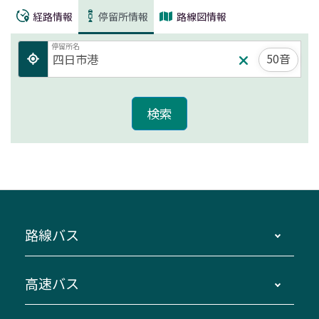
経路情報
停留所情報
路線図情報
停留所名
50音
路線バス
時刻・運賃・停留所・路線図・冊子型時刻表
高速バス
主要停留所案内図・時刻表
地区別路線図