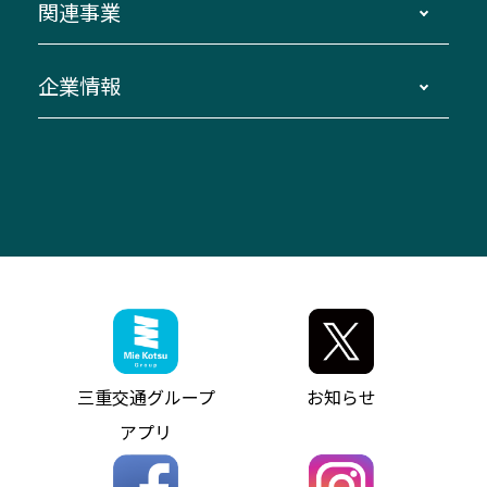
関連事業
迂回・休止について
南紀～VISON～名古屋
お問い合わせ
貸切バス団体旅行
臨時バスについて
湯の山温泉～名古屋
窓口案内
生命保険・損害保険
企業情報
伊勢二見鳥羽周遊バスCANばす
桑名・長島温泉・金城ふ頭駅～中部国際空港
美し国周遊ばす
自家用自動車車両運行管理
「みえブルーライン」（三重大学病院直通バ
（休止中）
よくあるご質問
大型自動車車検鈑金
会社情報
ス）
四日市～中部国際空港（休止中）
お問い合わせ
バス・タクシー交通広告
IR・決算情報
アンパンマンミュージアムバス
その他の高速バス
ITサービス（RPA業務自動化支援）
三重交通の取組み・CSR
VISON（ヴィソン）へのアクセス
異常事態発生時のお願い
観光コンサルティング
採用情報
神都ライナー
お客様駐車場のご案内
月極駐車場（津市内）
三重交通公式キャラクター
ミジュマルの電気バス
フリーWi-Fiサービスについて（高速バス）
ザ・バスコレクション三重交通バスセット
ファンコーナー
ミジュマルのラッピングバス（鈴鹿管内）
アイコンの説明
三重交通公式グッズ
お問い合わせ
参宮バス
インターネット予約
お知らせ・最新情報一覧
三重交通グループ
お知らせ
神都バス
よくあるご質問
ニュースリリース
アプリ
パールシャトル
お問い合わせ
お問い合わせ
バス情報の見える化