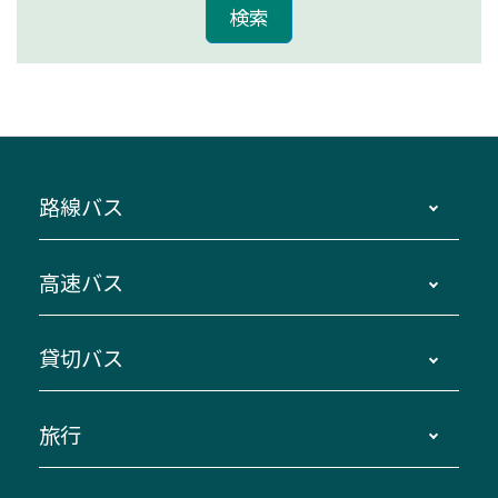
路線バス
時刻・運賃・停留所・路線図・冊子型時刻表
高速バス
主要停留所案内図・時刻表
地区別路線図
鳥羽・伊勢・県内各地 ～東京・埼玉
貸切バス
路線バスのご利用方法
南紀・VISON～横浜・東京・埼玉
運賃・乗車券・乗車券発売窓口
四日市～京都
観光バスの種類・設備
旅行
三重交通接近情報バスロケーションシステム
伊賀～名古屋
貸切バスのご利用について
ダイヤ改正情報
長島温泉～名古屋・栄
よくあるご質問
バスツアー・旅行