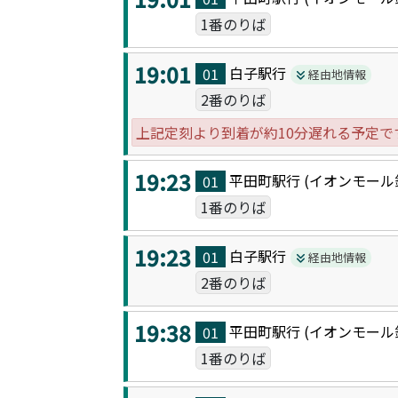
1番のりば
19:01
白子駅
行
01
経由地情報
2番のりば
上記定刻より到着が約10分遅れる予定で
19:23
平田町駅
行 (
イオンモール
01
1番のりば
19:23
白子駅
行
01
経由地情報
2番のりば
19:38
平田町駅
行 (
イオンモール
01
1番のりば