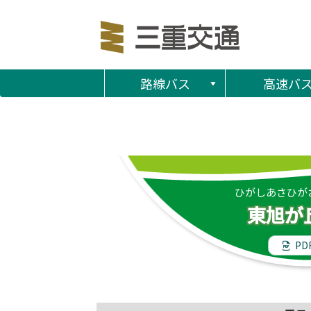
路線バス
高速バ
ひがしあさひが
東旭が
PD