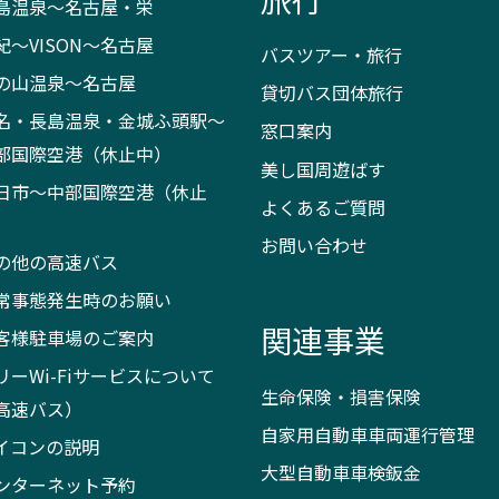
島温泉～名古屋・栄
紀～VISON～名古屋
バスツアー・旅行
の山温泉～名古屋
貸切バス団体旅行
名・長島温泉・金城ふ頭駅～
窓口案内
部国際空港（休止中）
美し国周遊ばす
日市～中部国際空港（休止
よくあるご質問
）
お問い合わせ
の他の高速バス
常事態発生時のお願い
関連事業
客様駐車場のご案内
リーWi-Fiサービスについて
生命保険・損害保険
高速バス）
自家用自動車車両運行管理
イコンの説明
大型自動車車検鈑金
ンターネット予約