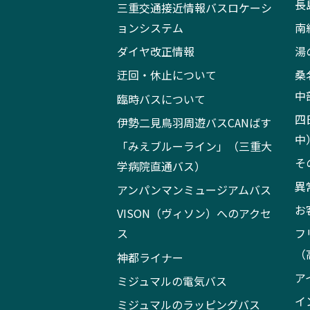
長
三重交通接近情報バスロケーシ
ョンシステム
南
ダイヤ改正情報
湯
迂回・休止について
桑
中
臨時バスについて
四
伊勢二見鳥羽周遊バスCANばす
中
「みえブルーライン」（三重大
そ
学病院直通バス）
異
アンパンマンミュージアムバス
お
VISON（ヴィソン）へのアクセ
ス
フ
（
神都ライナー
ア
ミジュマルの電気バス
イ
ミジュマルのラッピングバス