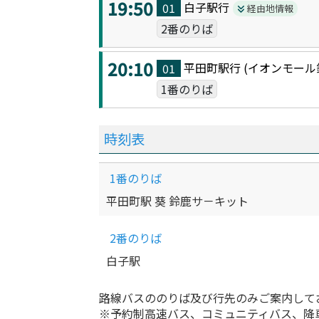
19:50
白子駅
行
01
経由地情報
2番のりば
20:10
平田町駅
行 (
イオンモール
01
1番のりば
時刻表
1番のりば
平田町駅 葵 鈴鹿サ－キット
2番のりば
白子駅
路線バスののりば及び行先のみご案内して
※予約制高速バス、コミュニティバス、降