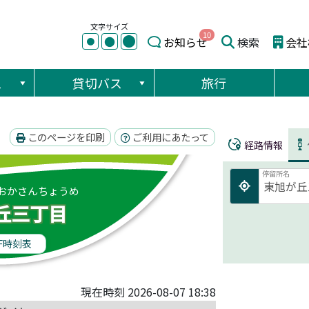
文字サイズ
10
●
●
お知らせ
検索
会社
●
ス
貸切バス
旅行
このページを印刷
ご利用にあたって
経路情報
停留所名
おかさんちょうめ
丘三丁目
F時刻表
現在時刻 2026-08-07 18:38