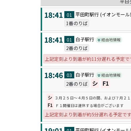
平日
18:41
平田町駅
行 (
イオンモール
01
1番のりば
18:41
白子駅
行
01
経由地情報
2番のりば
上記定刻より到着が約11分遅れる予定で
18:46
白子駅
行
03
経由地情報
シ
F1
2番のりば
シ
３月２５日～４月５日の間、および７月２１
F1
Ｆ１開催日は運休する場合がございます
上記定刻より到着が約5分遅れる予定で
19:01
平田町駅
行 (
イオンモール
01