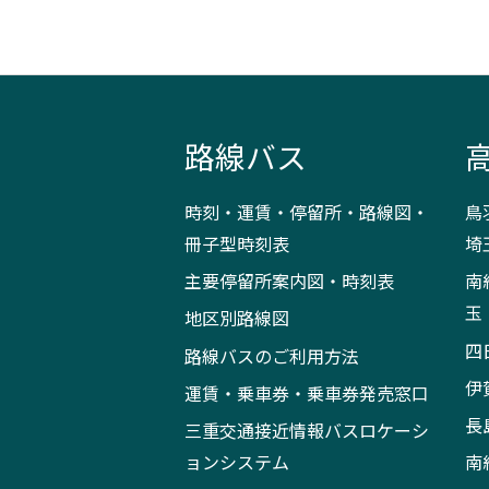
路線バス
時刻・運賃・停留所・路線図・
鳥
冊子型時刻表
埼
主要停留所案内図・時刻表
南
玉
地区別路線図
四
路線バスのご利用方法
伊
運賃・乗車券・乗車券発売窓口
長
三重交通接近情報バスロケーシ
ョンシステム
南