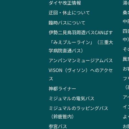
ダイヤ改正情報
湯
迂回・休止について
桑
中
臨時バスについて
四
伊勢二見鳥羽周遊バスCANばす
中
「みえブルーライン」（三重大
そ
学病院直通バス）
異
アンパンマンミュージアムバス
お
VISON（ヴィソン）へのアクセ
ス
フ
（
神都ライナー
ア
ミジュマルの電気バス
イ
ミジュマルのラッピングバス
（鈴鹿管内）
よ
参宮バス
お