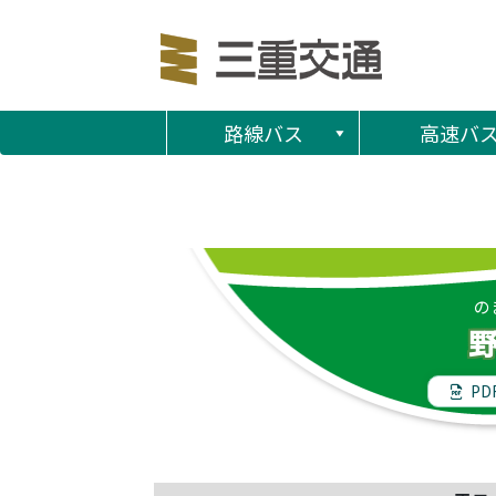
路線バス
高速バ
の
PD