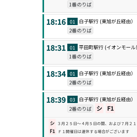
1番のりば
18:16
白子駅
行 (
東旭が丘
経由
01
2番のりば
18:31
平田町駅
行 (
イオンモール
01
1番のりば
18:34
白子駅
行 (
東旭が丘
経由
01
2番のりば
18:39
白子駅
行 (
東旭が丘
経由
03
シ
F1
2番のりば
シ
３月２５日～４月５日の間、および７月２１
F1
Ｆ１開催日は運休する場合がございます