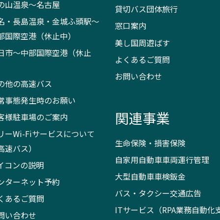
の山温泉～名古屋
貸切バス団体旅行
名・長島温泉・金城ふ頭駅～
窓口案内
部国際空港（休止中）
美し国周遊ばす
日市～中部国際空港（休止
よくあるご質問
）
お問い合わせ
の他の高速バス
常事態発生時のお願い
関連事業
客様駐車場のご案内
リーWi-Fiサービスについて
生命保険・損害保険
高速バス）
自家用自動車車両運行管理
イコンの説明
大型自動車車検鈑金
ンターネット予約
バス・タクシー交通広告
くあるご質問
ITサービス（RPA業務自動化
問い合わせ