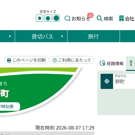
文字サイズ
10
●
●
お知らせ
検索
会社
●
ス
貸切バス
旅行
このページを印刷
ご利用にあたって
経路情報
停留所名
まち
野町
F時刻表
現在時刻 2026-08-07 17:29