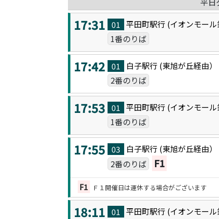
平日
17:31
平田町駅
行 (
イオンモール
01
1番のりば
17:42
白子駅
行 (
東旭が丘
経由
01
2番のりば
17:53
平田町駅
行 (
イオンモール
01
1番のりば
17:55
白子駅
行 (
東旭が丘
経由
03
F1
2番のりば
F1
Ｆ１開催日は運休する場合がございます
18:11
平田町駅
行 (
イオンモール
01